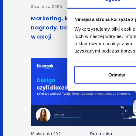
3 kwietnia 2025
Barbara Szatanik
Marketing, który działa i wygrywa
Niniejsza strona korzysta z
nagrody. Dan Cake i Bluerank Blu
Wykorzystujemy pliki cookie 
w akcji
ruch w naszej witrynie. Inf
reklamowym i analitycznym. 
uzyskanymi podczas korzysta
Odmów
18 sierpnia 2021
Daria Łuka