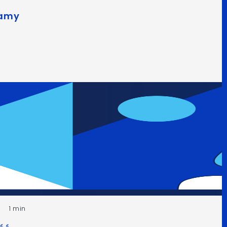
lamy
1 min