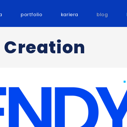
a
portfolio
kariera
blog
 Creation