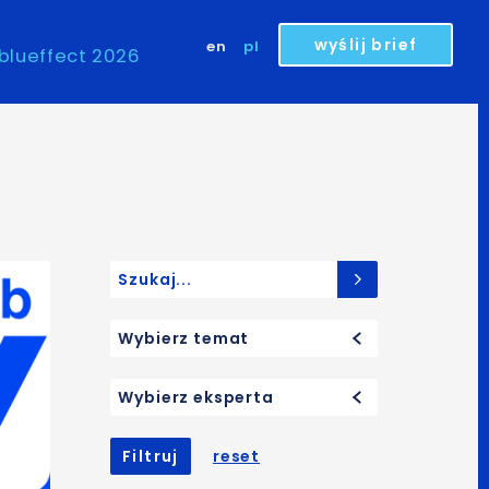
wyślij brief
en
pl
blueffect 2026
Search for:
Wybierz temat
Wybierz eksperta
Filtruj
reset