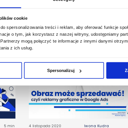
3 min
20 października 2021
Krzysztof Majewski
Wstęp do projektowania w agencji
 plików cookie
espace
Customer Journey: Brief projektow
do spersonalizowania treści i reklam, aby oferować funkcje sp
początek procesu kreatywnego
ormacje o tym, jak korzystasz z naszej witryny, udostępniamy p
Partnerzy mogą połączyć te informacje z innymi danymi otrzym
nia z ich usług.
Spersonalizuj
Z
5 min
4 listopada 2020
Iwona Kudra