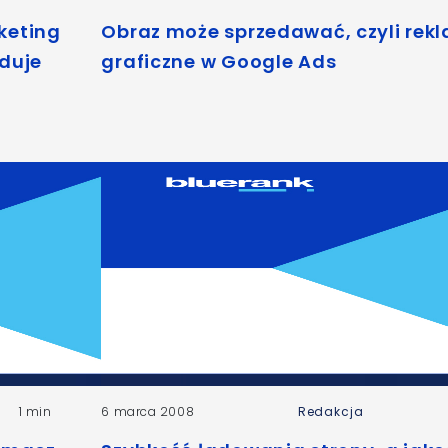
keting
Obraz może sprzedawać, czyli rek
uduje
graficzne w Google Ads
1 min
6 marca 2008
Redakcja