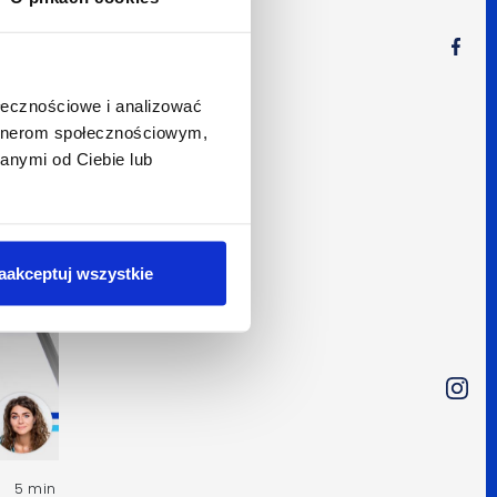
3 min
y jako
ołecznościowe i analizować
artnerom społecznościowym,
anymi od Ciebie lub
aakceptuj wszystkie
5 min