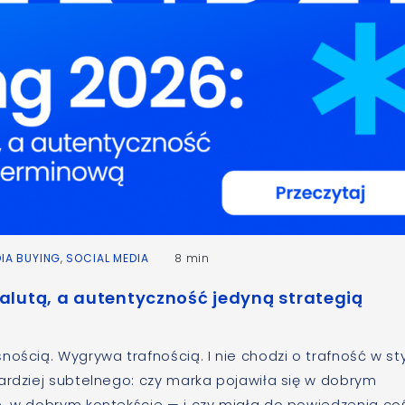
IA BUYING
,
SOCIAL MEDIA
8 min
alutą, a autentyczność jedyną strategią
ością. Wygrywa trafnością. I nie chodzi o trafność w st
ardziej subtelnego: czy marka pojawiła się w dobrym
e, w dobrym kontekście — i czy miała do powiedzenia coś