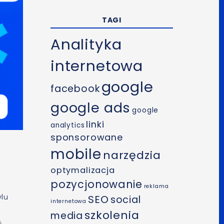
TAGI
Analityka
internetowa
google
facebook
google ads
google
linki
analytics
sponsorowane
mobile
narzędzia
optymalizacja
pozycjonowanie
reklama
ylu
SEO
social
internetowa
szkolenia
media
,