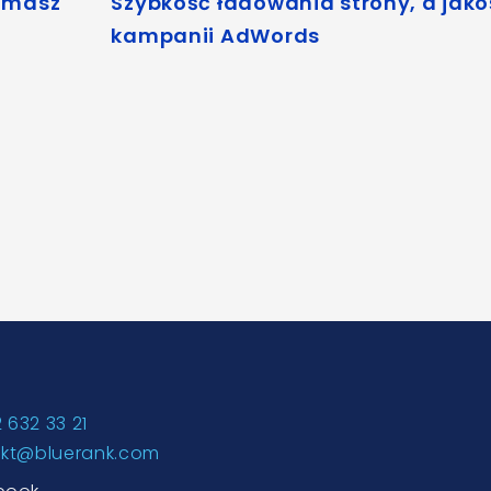
o masz
Szybkość ładowania strony, a jako
kampanii AdWords
2 632 33 21
akt@bluerank.com