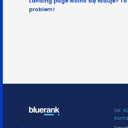
Landing page wolno się ładuje? T
problem!
tel. 4
kont