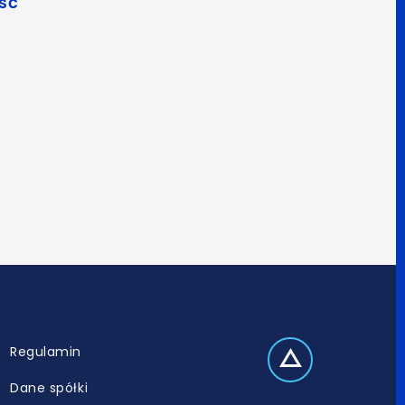
ść
Regulamin
Dane spółki