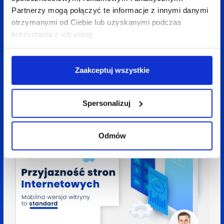
Partnerzy mogą połączyć te informacje z innymi danymi
otrzymanymi od Ciebie lub uzyskanymi podczas
korzystania z ich usług.
Zaakceptuj wszystkie
10 sierpnia 2022
6 min
Zuzanna Wosik
Copywriterze, robisz to źle! 10 błędów w SEO
copywritingu
Spersonalizuj
Odmów