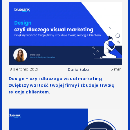
18 sierpnia 2021
5 min
Daria Łuka
Design – czyli dlaczego visual marketing
zwiększy wartość twojej firmy i zbuduje trwałą
relację z klientem.