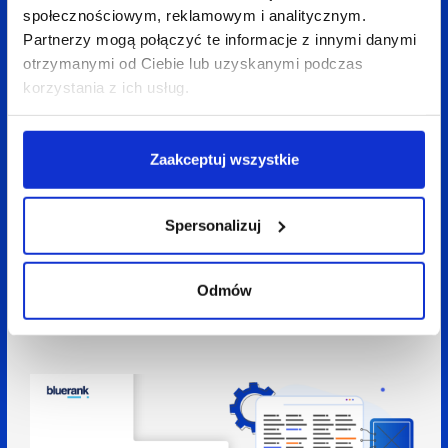
społecznościowym, reklamowym i analitycznym.
Partnerzy mogą połączyć te informacje z innymi danymi
otrzymanymi od Ciebie lub uzyskanymi podczas
korzystania z ich usług.
Zaakceptuj wszystkie
Spersonalizuj
27 kwietnia 2022
2 min
Bluerank
Odmów
Bluerank w gronie parterów PREMIUM Criteo