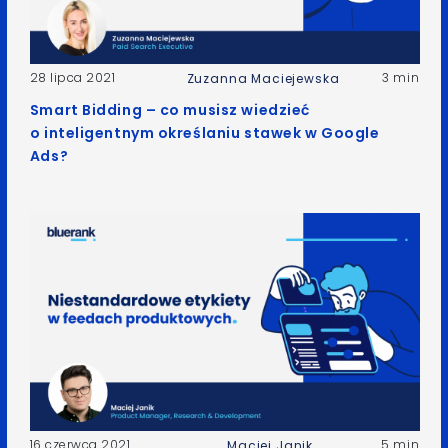
28 lipca 2021
3 min
Zuzanna Maciejewska
Smart Bidding – co musisz wiedzieć
o inteligentnym określaniu stawek w Google
Ads?
16 czerwca 2021
5 min
Maciej Janik