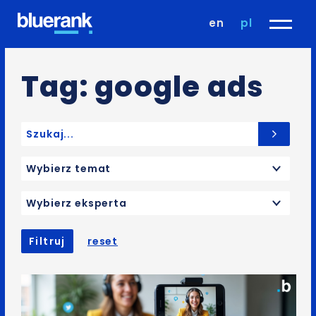
en
pl
Tag: google ads
Search for:
Wybierz temat
Wybierz eksperta
Filtruj
reset