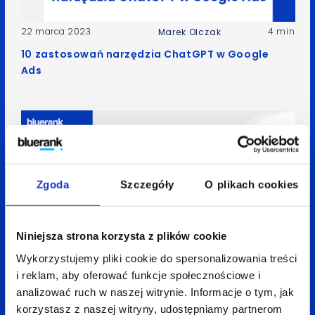
22 marca 2023
4 min
Marek Olczak
10 zastosowań narzędzia ChatGPT w Google
Ads
Zgoda
Szczegóły
O plikach cookies
Niniejsza strona korzysta z plików cookie
Wykorzystujemy pliki cookie do spersonalizowania treści
26 października 2022
5 min
Marek Olczak
i reklam, aby oferować funkcje społecznościowe i
analizować ruch w naszej witrynie. Informacje o tym, jak
Jak obniżyć koszty reklamy w Google Ads o 18%
korzystasz z naszej witryny, udostępniamy partnerom
dzięki zmianie CSS? – Case study