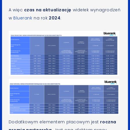
A więc
czas na aktualizację
widełek wynagrodzeń
w
Bluerank
na rok
2024
:
Dodatkowym elementem płacowym jest
roczna
premia partnerska
. Jest ona efektem pracy