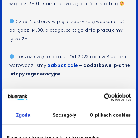
w godz.
7-10
i sami decydują, o której startują
Czas! Niektórzy w piątki zaczynają weekend już
od godz. 14.00, dlatego, że tego dnia pracujemy
tylko
7
h.
I jeszcze więcej czasu! Od 2023 roku w Bluerank
wprowadziliśmy
Sabbaticale
– dodatkowe, płatne
urlopy regeneracyjne
.
Onboarding wyposażający w niezbędną wiedzą
oraz…
Buddiego
! Osobistego przewodnika
po organizacji, który będzie Cię wspierał w procesie
Zgoda
Szczegóły
O plikach cookies
adaptacji
Dbając o dobrostan Blueranków proponujemy
Niniejsza strona korzysta z plików cookie