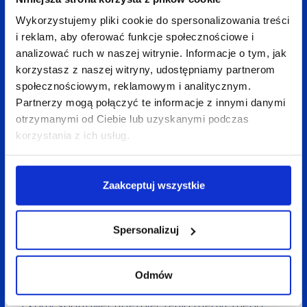
bezpłatne konsultacje psychologiczne.
Wykorzystujemy pliki cookie do spersonalizowania treści
i reklam, aby oferować funkcje społecznościowe i
Lubimy spędzać czas razem, dlatego
analizować ruch w naszej witrynie. Informacje o tym, jak
korzystasz z naszej witryny, udostępniamy partnerom
Blueranki
integrują się
w ramach swoich działów
społecznościowym, reklamowym i analitycznym.
(każdy team ma na to swój dedykowany budżet),
Partnerzy mogą połączyć te informacje z innymi danymi
ale i w ramach corocznego ogólnofirmowego
otrzymanymi od Ciebie lub uzyskanymi podczas
wyjazdu
Bluetrip
.
korzystania z ich usług.
Każdemu pracownikowi przysługuje
Bluepakiet
,
Zaakceptuj wszystkie
w ramach którego pracownicy mogą skorzystać
z dofinansowania różnych aktywności
(np. sportowych, kulturalnych) lub do urlopu.
Spersonalizuj
Dodatkowo proponujemy dostęp do platformy
Odmów
do nauki języków obcych; możliwość skorzystania
z karty sportowej, ubezpieczenia medycznego,