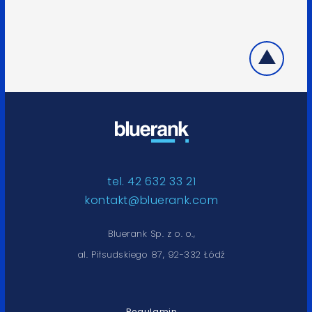
tel. 42 632 33 21
kontakt@bluerank.com
Bluerank Sp. z o. o.,
al. Piłsudskiego 87, 92-332 Łódź
Regulamin