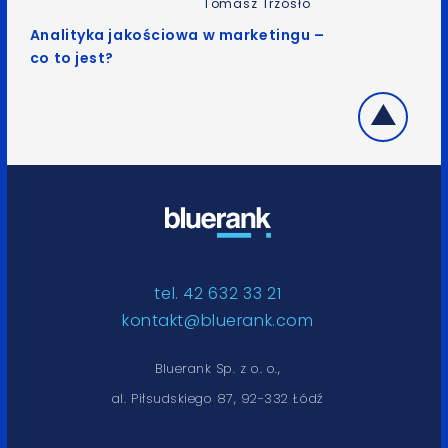
Tomasz Trzósło
Analityka jakościowa w marketingu –
co to jest?
tel. 42 632 33 21
kontakt@bluerank.com
Bluerank Sp. z o. o.,
al. Piłsudskiego 87, 92-332 Łódź