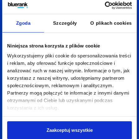
W Bluerank od początku pandemii wiedzieliśmy,
że komfort pracowników jest dla nas priorytetem.
Zgoda
Szczegóły
O plikach cookies
Prowadziliśmy z nimi cykliczne spotkania,
zapewniliśmy firmowe wsparcie psychologiczne,
z którego każdy mógł korzystać
Niniejsza strona korzysta z plików cookie
w nieograniczonym zakresie, stale
Wykorzystujemy pliki cookie do spersonalizowania treści
monitorowaliśmy ich postrzeganie nowej formuły
i reklam, aby oferować funkcje społecznościowe i
pracy i samopoczucia z tym związanego
analizować ruch w naszej witrynie. Informacje o tym, jak
m.in. poprzez wewnętrzne i zewnętrzne ankiety.
korzystasz z naszej witryny, udostępniamy partnerom
społecznościowym, reklamowym i analitycznym.
Partnerzy mogą połączyć te informacje z innymi danymi
Staraliśmy się również wspierać łódzkie środowisko
otrzymanymi od Ciebie lub uzyskanymi podczas
biznesowe, m.in. poprzez organizację akcji
korzystania z ich usług.
„Ratujemy lokalne biznesy”, w której pomagaliśmy
finansowo przedsiębiorcom z województwa,
jednocześnie oferując naszym pracownikom
Zaakceptuj wszystkie
vouchery na usługi wybranych firm.