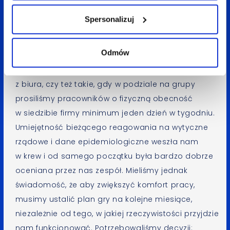
Formuła pracy w ostatnim roku była elastycznie
Spersonalizuj
dopasowywana do zmieniającej się rzeczywistości.
W związku z czym przechodziliśmy przez momenty,
Odmów
gdy obowiązywała u nas tylko praca zdalna,
gdy umożliwialiśmy osobom chętnym pracownie
z biura, czy też takie, gdy w podziale na grupy
prosiliśmy pracowników o fizyczną obecność
w siedzibie firmy minimum jeden dzień w tygodniu.
Umiejętność bieżącego reagowania na wytyczne
rządowe i dane epidemiologiczne weszła nam
w krew i od samego początku była bardzo dobrze
oceniana przez nas zespół. Mieliśmy jednak
świadomość, że aby zwiększyć komfort pracy,
musimy ustalić plan gry na kolejne miesiące,
niezależnie od tego, w jakiej rzeczywistości przyjdzie
nam funkcjonować. Potrzebowaliśmy decyzji: