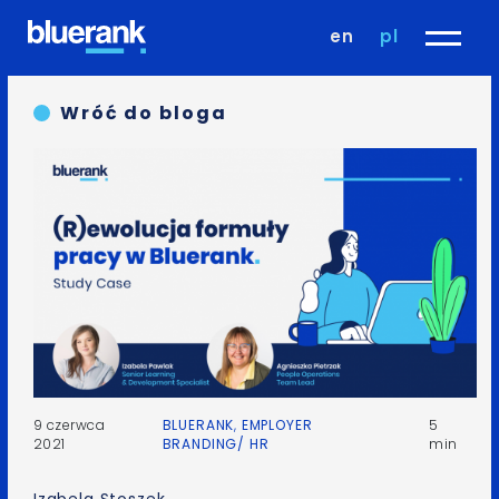
en
pl
Wróć do bloga
9 czerwca
BLUERANK
,
EMPLOYER
5
2021
BRANDING/ HR
min
Izabela Stoszek