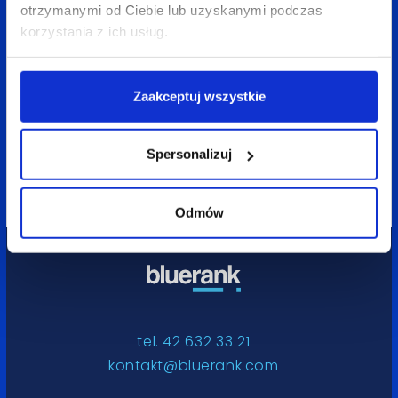
otrzymanymi od Ciebie lub uzyskanymi podczas
korzystania z ich usług.
9 czerwca 2021
5 min
Izabela Stoszek
Zaakceptuj wszystkie
Agnieszka Pietrzak
(R)ewolucja formuły pracy w Bluerank
Spersonalizuj
Odmów
tel. 42 632 33 21
kontakt@bluerank.com