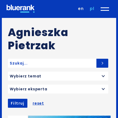
en
pl
Agnieszka
Pietrzak
Search for:
Wybierz temat
Wybierz eksperta
Filtruj
reset