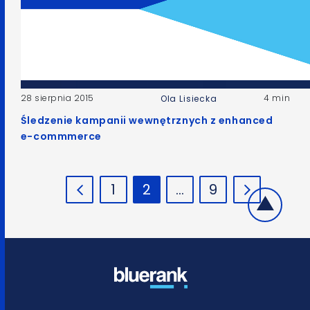
28 sierpnia 2015
4 min
Ola Lisiecka
Śledzenie kampanii wewnętrznych z enhanced
e-commmerce
1
2
…
9