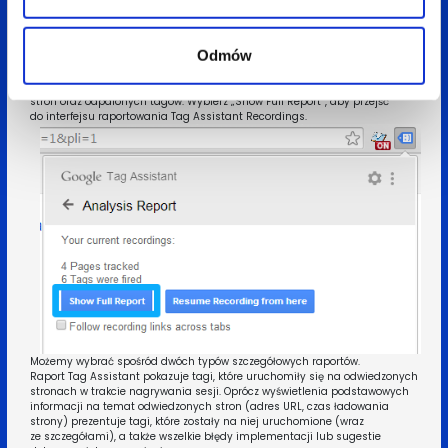
Odmów
Narzędzie pokaże podsumowanie bieżącego nagrania: liczbę śledzonych
stron oraz odpalonych tagów. Wybierz „Show Full Report”, aby przejść
do interfejsu raportowania Tag Assistant Recordings.
Możemy wybrać spośród dwóch typów szczegółowych raportów.
Raport Tag Assistant pokazuje tagi, które uruchomiły się na odwiedzonych
stronach w trakcie nagrywania sesji. Oprócz wyświetlenia podstawowych
informacji na temat odwiedzonych stron (adres URL, czas ładowania
strony) prezentuje tagi, które zostały na niej uruchomione (wraz
ze szczegółami), a także wszelkie błędy implementacji lub sugestie