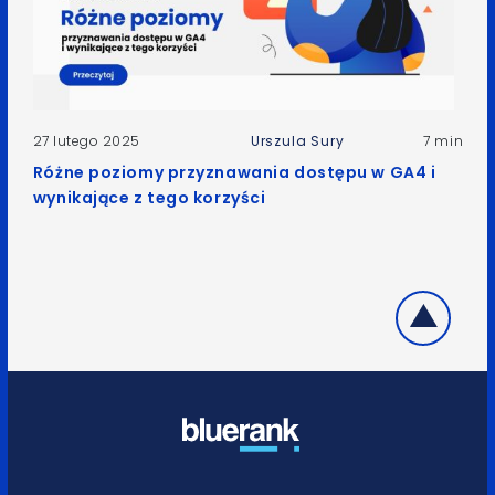
27 lutego 2025
Urszula Sury
7 min
Różne poziomy przyznawania dostępu w GA4 i
wynikające z tego korzyści