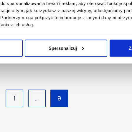
do spersonalizowania treści i reklam, aby oferować funkcje sp
ormacje o tym, jak korzystasz z naszej witryny, udostępniamy p
Partnerzy mogą połączyć te informacje z innymi danymi otrzym
nia z ich usług.
1 min
30 kwietnia 2006
Redakcja
Google Maps w Volkswagenie
Spersonalizuj
Z
1
…
9