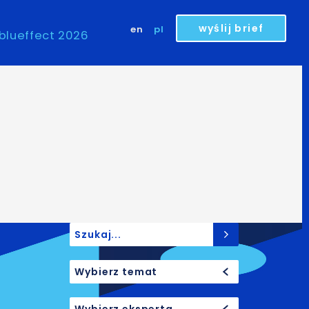
wyślij brief
en
pl
blueffect 2026
Search for:
Wybierz temat
Wybierz eksperta