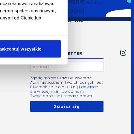
pozycjonowanie
reklama
ołecznościowe i analizować
SEO
social
artnerom społecznościowym,
internetowa
anymi od Ciebie lub
szkolenia
media
wideo
1 min
aakceptuj wszystkie
NEWSLETTER
Zgodę możesz zawsze wycofać.
Administratorem Twoich danych jest
Bluerank sp. z o.o.
Kliknij i dowiedz
się więcej m.in. po co nam
Twoje dane i jakie masz prawa.