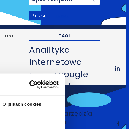
Filtruj
reset
TAGI
1 min
Analityka
internetowa
google
facebook
google ads
google
linki
analytics
sponsorowane
O plikach cookies
mobile
narzędzia
optymalizacja