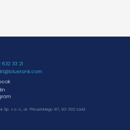
2 632 33 21
akt@bluerank.com
book
din
agram
k Sp. z o. o.,
al. Piłsudskiego 87, 92-332 Łódź