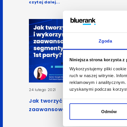
czytaj dalej...
Zgoda
Niniejsza strona korzysta z
Wykorzystujemy pliki cookie 
ruch w naszej witrynie. Inf
reklamowym i analitycznym. 
uzyskanymi podczas korzysta
24 lutego 2021
Marta Kusowska
Jak tworzyć i wykorzystywać
zaawansowane segmenty 1st part
Odmów