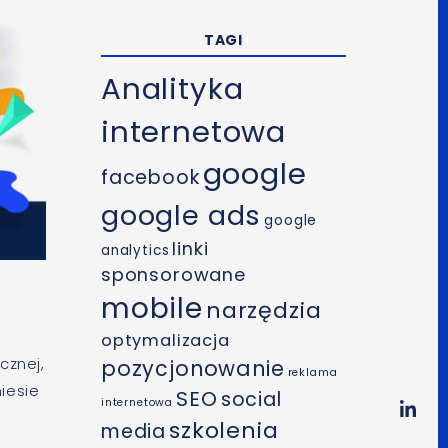
TAGI
Analityka
internetowa
google
facebook
google ads
google
linki
analytics
sponsorowane
mobile
narzędzia
optymalizacja
cznej,
pozycjonowanie
reklama
iesie
SEO
social
internetowa
szkolenia
media