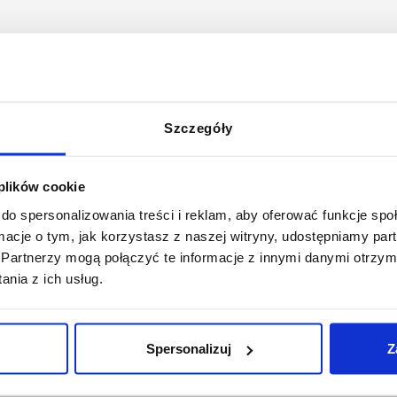
Szczegóły
 plików cookie
do spersonalizowania treści i reklam, aby oferować funkcje sp
ormacje o tym, jak korzystasz z naszej witryny, udostępniamy p
Partnerzy mogą połączyć te informacje z innymi danymi otrzym
nia z ich usług.
3 min
9 maja 2018
Marta Kusowska
Wideo sprzedaje! Narzędzia YouTu
y?
które pomagają zwiększyć sprzed
Spersonalizuj
Z