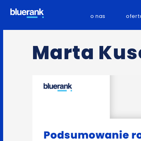
o nas
ofert
Marta Ku