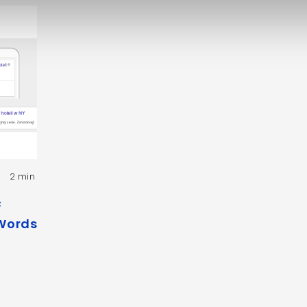
2 min
ć
Words