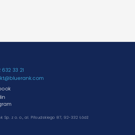
2 632 33 21
akt@bluerank.com
book
din
agram
k Sp. z o. o.,
al. Piłsudskiego 87, 92-332 Łódź