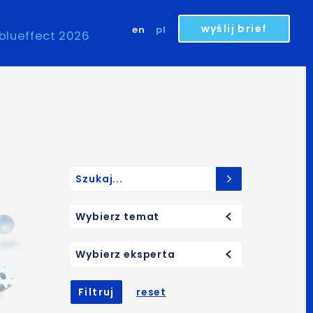
wyślij brief
en
pl
blueffect 2026
Search for:
Wybierz temat
Wybierz eksperta
Filtruj
reset