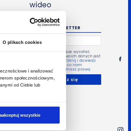
wideo
NEWSLETTER
O plikach cookies
Zgodę możesz zawsze wycofać.
Administratorem Twoich danych jest
Bluerank sp. z o.o.
Kliknij i dowiedz
się więcej m.in. po co nam
Twoje dane i jakie masz prawa.
ołecznościowe i analizować
artnerom społecznościowym,
anymi od Ciebie lub
3 min
be,
aż
aakceptuj wszystkie