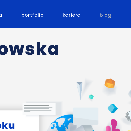
a
portfolio
kariera
blog
sowska