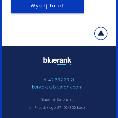
Wyślij brief
tel. 42 632 33 21
kontakt@bluerank.com
Bluerank Sp. z o. o.,
al. Piłsudskiego 87, 92-332 Łódź