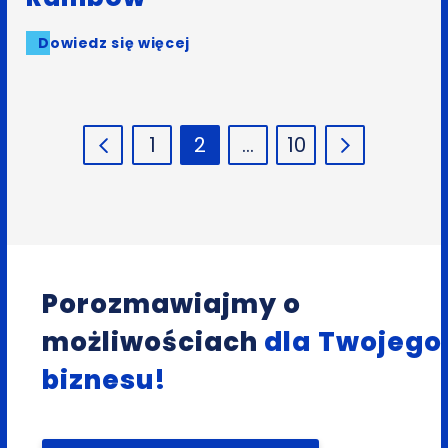
Dowiedz się więcej
1
2
…
10
Porozmawiajmy o
możliwościach
dla Twojego
biznesu!