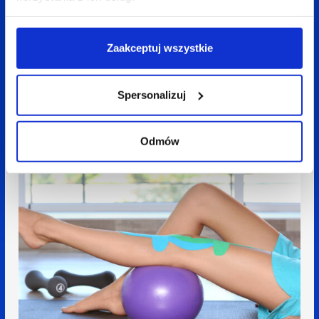
do GA4 ważne informacje
których brakuje?
Zaakceptuj wszystkie
Dowiedz się więcej
Spersonalizuj
Odmów