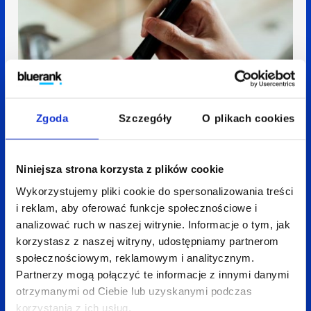
Zgoda
Szczegóły
O plikach cookies
Niniejsza strona korzysta z plików cookie
Wykorzystujemy pliki cookie do spersonalizowania treści
i reklam, aby oferować funkcje społecznościowe i
analizować ruch w naszej witrynie. Informacje o tym, jak
Wdrożenie atrybucji dla list
korzystasz z naszej witryny, udostępniamy partnerom
społecznościowym, reklamowym i analitycznym.
produktów i promocji w GA4
Partnerzy mogą połączyć te informacje z innymi danymi
otrzymanymi od Ciebie lub uzyskanymi podczas
dla Avon
- czyli jak dodać
korzystania z ich usług.