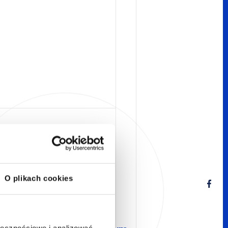
t
/
O plikach cookies
ołecznościowe i analizować