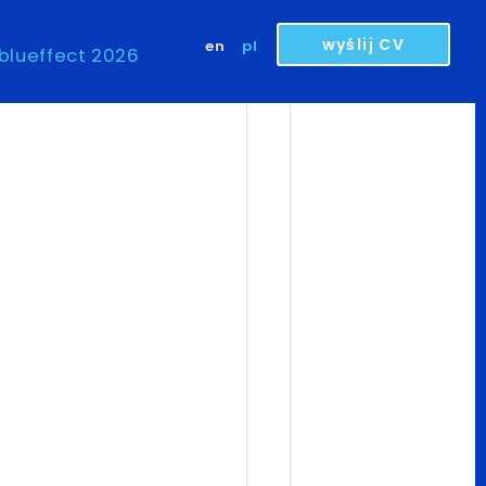
wyślij CV
en
pl
blueffect 2026