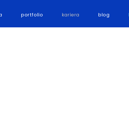
a
portfolio
kariera
blog