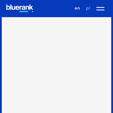
en
pl