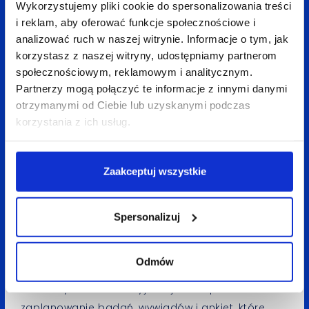
Wykorzystujemy pliki cookie do spersonalizowania treści
i reklam, aby oferować funkcje społecznościowe i
Ludzie chcą więcej, lepiej i szybciej!
analizować ruch w naszej witrynie. Informacje o tym, jak
korzystasz z naszej witryny, udostępniamy partnerom
społecznościowym, reklamowym i analitycznym.
Trzecim problemem, z jakim często spotykamy się
Partnerzy mogą połączyć te informacje z innymi danymi
w trakcie definiowania problemu, jest postrzeganie
otrzymanymi od Ciebie lub uzyskanymi podczas
naszego produktu końcowego w bardzo wąskiej
korzystania z ich usług.
kategorii. Przykładowo, projektując ulepszenia dla
samochodu sportowego, możemy skupić się
Zaakceptuj wszystkie
wyłącznie na zwiększaniu jego mocy,
nie zastanawiając się, co tak naprawdę
zwiększyłoby radość z jazdy. Warto poszerzać
Spersonalizuj
swoje horyzonty i nie zamykać się wyłącznie
na status quo. Nie zakładajmy też z góry, że wiemy,
Odmów
czego oczekują nasi klienci. Mogą nas bardzo
zaskoczyć. Punktem wyjścia jest na pewno
zaplanowanie badań, wywiadów i ankiet, które