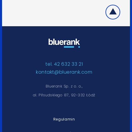
tel. 42 632 33 21
kontakt@bluerank.com
Bluerank Sp. z o. o.,
al. Piłsudskiego 87, 92-332 Łódź
Regulamin