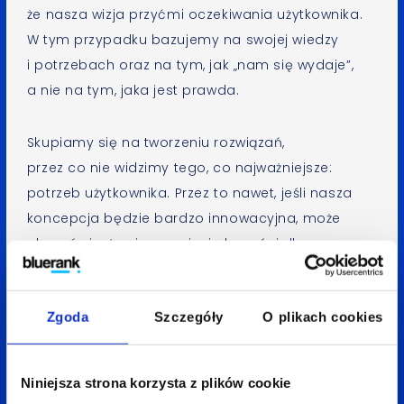
że nasza wizja przyćmi oczekiwania użytkownika.
W tym przypadku bazujemy na swojej wiedzy
i potrzebach oraz na tym, jak „nam się wydaje”,
a nie na tym, jaka jest prawda.
Skupiamy się na tworzeniu rozwiązań,
przez co nie widzimy tego, co najważniejsze:
potrzeb użytkownika. Przez to nawet, jeśli nasza
koncepcja będzie bardzo innowacyjna, może
okazać się, że nie przyniesie korzyści dla
potencjalnego odbiorcy. Może to spowodować
nie tylko stratę miesięcy czy lat poświęconych
Zgoda
Szczegóły
O plikach cookies
na budowanie rozwiązania, ale naraża nas również
na straty finansowe.
Niniejsza strona korzysta z plików cookie