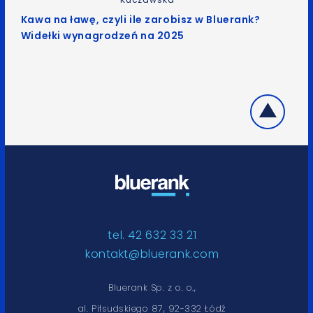
Kawa na ławę, czyli ile zarobisz w Bluerank?
Widełki wynagrodzeń na 2025
tel. 42 632 33 21
kontakt@bluerank.com
Bluerank Sp. z o. o.,
al. Piłsudskiego 87, 92-332 Łódź