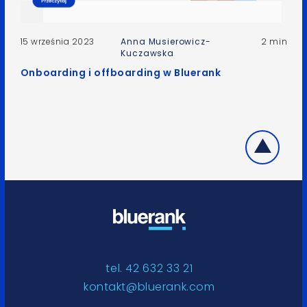
15 września 2023
Anna Musierowicz-
2 min
Kuczawska
Onboarding i offboarding w Bluerank
tel. 42 632 33 21
kontakt@bluerank.com