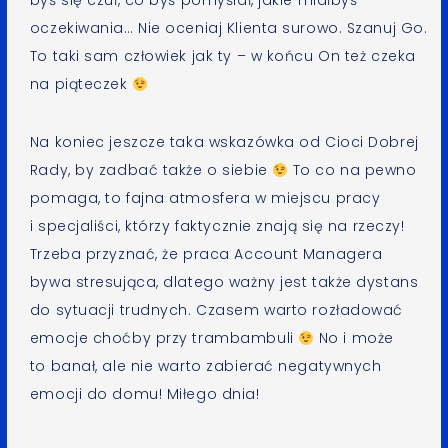
byś się czuł, co byś pomyślał, jakie miałbyś
oczekiwania… Nie oceniaj Klienta surowo. Szanuj Go.
To taki sam człowiek jak ty – w końcu On też czeka
na piąteczek
Na koniec jeszcze taka wskazówka od Cioci Dobrej
Rady, by zadbać także o siebie
To co na pewno
pomaga, to fajna atmosfera w miejscu pracy
i specjaliści, którzy faktycznie znają się na rzeczy!
Trzeba przyznać, że praca Account Managera
bywa stresująca, dlatego ważny jest także dystans
do sytuacji trudnych. Czasem warto rozładować
emocje choćby przy trambambuli
No i może
to banał, ale nie warto zabierać negatywnych
emocji do domu! Miłego dnia!