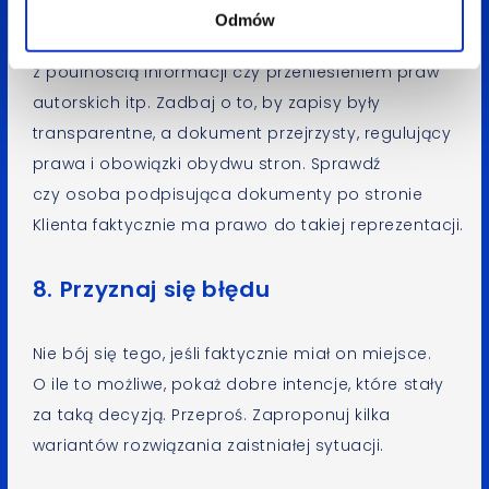
czasy, dzięki formalnościom zabezpieczysz interesy
Odmów
agencji, ale też Klienta np. zapisy związane
z poufnością informacji czy przeniesieniem praw
autorskich itp. Zadbaj o to, by zapisy były
transparentne, a dokument przejrzysty, regulujący
prawa i obowiązki obydwu stron. Sprawdź
czy osoba podpisująca dokumenty po stronie
Klienta faktycznie ma prawo do takiej reprezentacji.
8. Przyznaj się błędu
Nie bój się tego, jeśli faktycznie miał on miejsce.
O ile to możliwe, pokaż dobre intencje, które stały
za taką decyzją. Przeproś. Zaproponuj kilka
wariantów rozwiązania zaistniałej sytuacji.