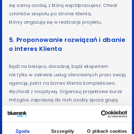
się samą osobą, z którą współpracujesz. Chwal
członków zespołu po stronie Klienta,
którzy angażują się w realizacje projektu.
5. Proponowanie rozwiązań i dbanie
o interes Klienta
Bądź na bieżąco, doradzaj, bądź ekspertem
nie tylko w zakresie usług oferowanych przez swoją
agencję, patrz na biznes Klienta kompleksowo.
Wychodź z inicjatywą. Organizuj projektowe burze
mózgów, zapraszaj do nich osoby spoza grupy
projektowej, które będą miały nico inne świeższe
spojrzenie. Zaangażuj się. Sprawdzaj co robi
konkurencja twojego Klienta. Pamiętaj,
Zgoda
Szczegóły
O plikach cookies
żeby zachować umiar, nie zasypuj Klienta