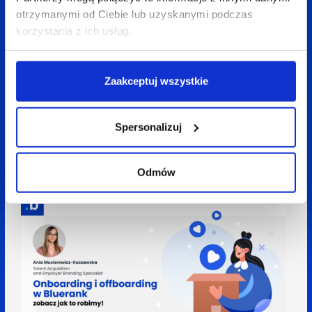
otrzymanymi od Ciebie lub uzyskanymi podczas
korzystania z ich usług.
Zaakceptuj wszystkie
04 grudnia 2024
Paulina Kaczmarek
2 min
Spersonalizuj
Wybór Dyrektora Marketingu Roku – jak
wspieramy naszych Partnerów?
Odmów