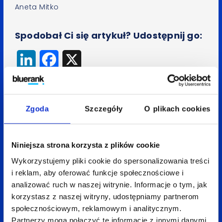
Aneta Mitko
Spodobał Ci się artykuł? Udostępnij go:
LinkedIn
Facebook
X
Zgoda
Szczegóły
O plikach cookies
Wróć do bloga
Niniejsza strona korzysta z plików cookie
Wykorzystujemy pliki cookie do spersonalizowania treści
Zobacz
także:
i reklam, aby oferować funkcje społecznościowe i
analizować ruch w naszej witrynie. Informacje o tym, jak
korzystasz z naszej witryny, udostępniamy partnerom
społecznościowym, reklamowym i analitycznym.
Partnerzy mogą połączyć te informacje z innymi danymi