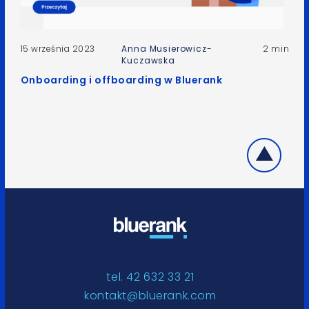
15 września 2023
Anna Musierowicz-
2 min
Kuczawska
Onboarding i offboarding w Bluerank
tel. 42 632 33 21
kontakt@bluerank.com