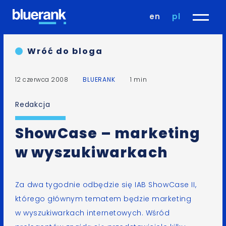
en
pl
Wróć do bloga
12 czerwca 2008
BLUERANK
1 min
Redakcja
ShowCase – marketing
w wyszukiwarkach
Za dwa tygodnie odbędzie się
IAB ShowCase II
,
którego głównym tematem będzie marketing
w wyszukiwarkach internetowych. Wśród