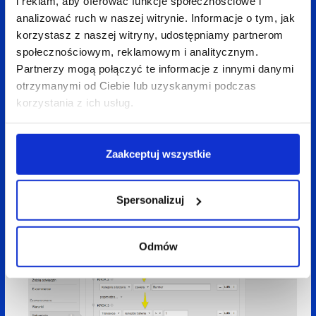
i reklam, aby oferować funkcje społecznościowe i
analizować ruch w naszej witrynie. Informacje o tym, jak
korzystasz z naszej witryny, udostępniamy partnerom
Kolejną wprowadzaną nowością jest możliwość
społecznościowym, reklamowym i analitycznym.
Partnerzy mogą połączyć te informacje z innymi danymi
tworzenia segmentów użytkowników opartych o filtr
otrzymanymi od Ciebie lub uzyskanymi podczas
sekwencji. Dzięki tej funkcji będzie można tworzyć
korzystania z ich usług.
segmenty w sposób podobny do sposobu, w jaki
w chwili obecnej można tworzyć listy
remarketingowe. W związku z tym ułatwiony będzie
Zaakceptuj wszystkie
bardziej dokładny pomiar wpływu poszczególnych
elementów strony (jak np. banneru na stronie
Spersonalizuj
głównej) na ilość konwersji.
Odmów