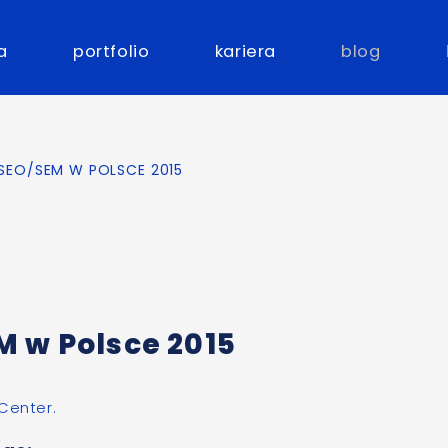
a
portfolio
kariera
blog
 SEO/SEM W POLSCE 2015
M w Polsce 2015
Center.