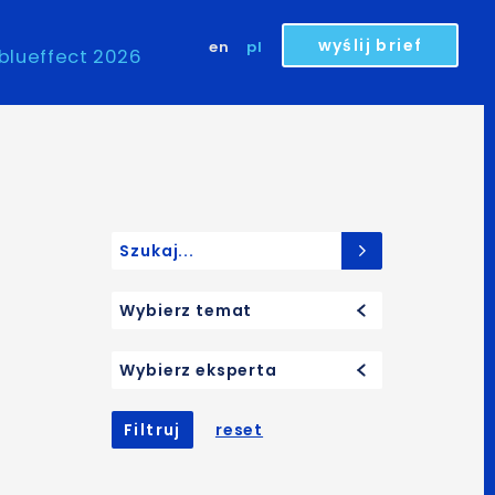
wyślij brief
en
pl
blueffect 2026
Search for:
Wybierz temat
Wybierz eksperta
Filtruj
reset