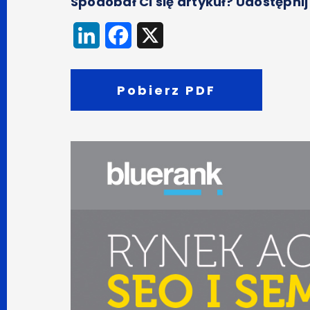
Spodobał Ci się artykuł? Udostępnij
LinkedIn
Facebook
X
Pobierz PDF