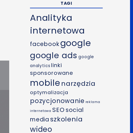
TAGI
Analityka
internetowa
google
facebook
google ads
google
linki
analytics
sponsorowane
mobile
narzędzia
optymalizacja
pozycjonowanie
reklama
SEO
social
internetowa
szkolenia
media
wideo