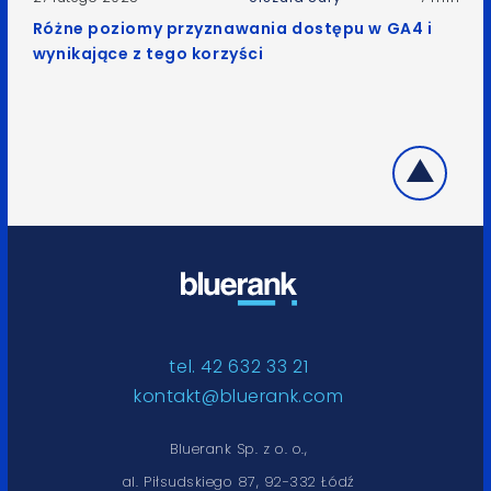
Różne poziomy przyznawania dostępu w GA4 i
wynikające z tego korzyści
tel. 42 632 33 21
kontakt@bluerank.com
Bluerank Sp. z o. o.,
al. Piłsudskiego 87, 92-332 Łódź