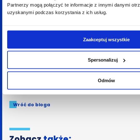
Chcesz poznać marketing data-driven?
Zapraszamy
Partnerzy mogą połączyć te informacje z innymi danymi otr
do zapoznania się z naszą bazą wiedzy
uzyskanymi podczas korzystania z ich usług.
Chcesz dowiedzieć się więcej o prowadzeniu działań
data-driven?
Zapraszamy do kontaktu
Zaakceptuj wszystkie
Spodobał Ci się artykuł? Udostępnij go:
Spersonalizuj
LinkedIn
Facebook
X
Odmów
Wróć do bloga
Zobacz
także: