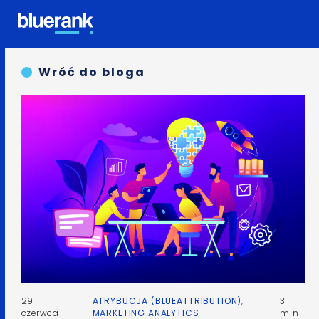
Wróć do bloga
29
ATRYBUCJA (BLUEATTRIBUTION)
,
3
czerwca
MARKETING ANALYTICS
min