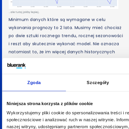
… ale tutaj jakby lepiej..
Minimum danych które są wymagane w celu
wykonania prognozy to 2 lata. Musimy mieć chociaż
po dwie sztuki rocznego trendu, rocznej sezonowości
i reszt aby skutecznie wykonać model. Nie oznacza
natomiast to, że im więcej danych historycznych
posiadamy, tym dokładniejszy model będziemy
w stanie stworzyć. Jeżeli w dalszym okresie
historycznym serwis uległ kompletnemu
Zgoda
Szczegóły
przebudowaniu lub zostały podjęte inne działania
które miały drastyczny i nagły wpływ na ruch,
to z perspektywy modelu jest to już zupełnie inny
Niniejsza strona korzysta z plików cookie
rodzaj danych – a więc dodanie ich jedynie zaburzy
Wykorzystujemy pliki cookie do spersonalizowania treści i r
model i nie pozwoli na dokładne prognozowanie.
społecznościowe i analizować ruch w naszej witrynie. Inform
naszej witryny, udostępniamy partnerom społecznościowym