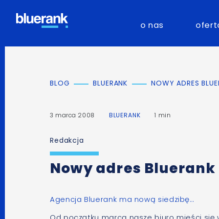
o nas
ofert
BLOG
BLUERANK
NOWY ADRES BLUE
3 marca 2008
BLUERANK
1 min
Redakcja
Nowy adres Bluerank
Agencja Bluerank
ma nową siedzibę…
Od początku marca nasze biuro mieści się