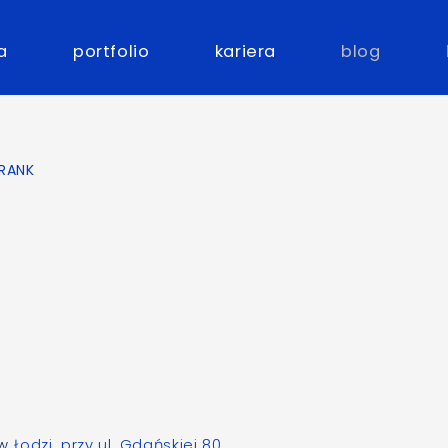
a
portfolio
kariera
blog
RANK
 w
Łodzi, przy ul. Gdańskiej 80
.