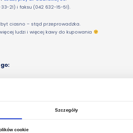
3-21) i faksu (042 632-15-51).
 zbyt ciasno – stąd przeprowadzka.
ięcej ludzi i więcej kawy do kupowania
 go:
Szczegóły
 plików cookie