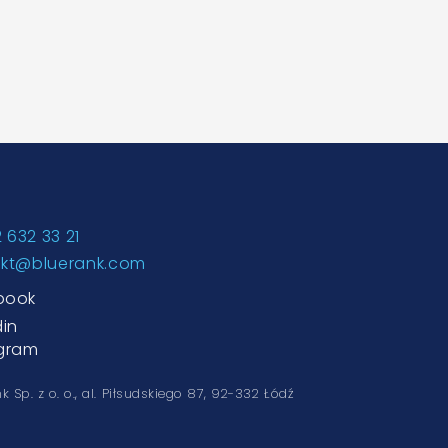
2 632 33 21
akt@bluerank.com
book
din
agram
k Sp. z o. o.,
al. Piłsudskiego 87, 92-332 Łódź