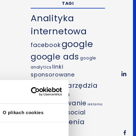
TAGI
Analityka
internetowa
google
facebook
google ads
google
linki
analytics
sponsorowane
mobile
narzędzia
optymalizacja
pozycjonowanie
reklama
SEO
social
O plikach cookies
internetowa
szkolenia
media
wideo