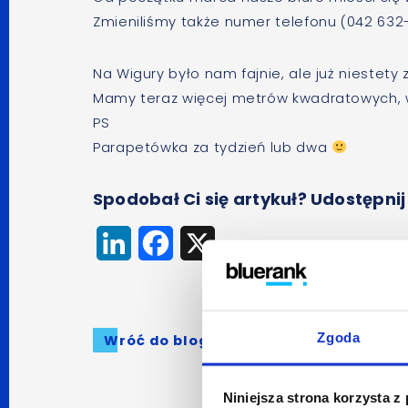
Zmieniliśmy także numer telefonu (042 632-3
Na Wigury było nam fajnie, ale już niestety
Mamy teraz więcej metrów kwadratowych, w
PS
Parapetówka za tydzień lub dwa
Spodobał Ci się artykuł? Udostępnij
LinkedIn
Facebook
X
Zgoda
Wróć do bloga
Niniejsza strona korzysta z