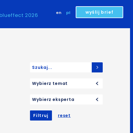
wyślij brief
en
pl
blueffect 2026
Search for:
Wybierz temat
Wybierz eksperta
Filtruj
reset