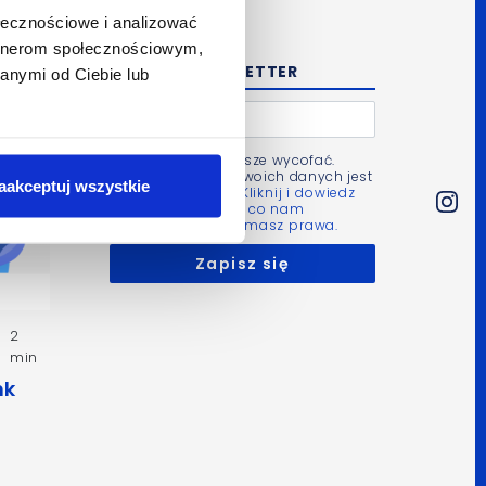
ołecznościowe i analizować
artnerom społecznościowym,
NEWSLETTER
anymi od Ciebie lub
Zgodę możesz zawsze wycofać.
Administratorem Twoich danych jest
aakceptuj wszystkie
Bluerank sp. z o.o.
Kliknij i dowiedz
się więcej m.in. po co nam
Twoje dane i jakie masz prawa.
2
min
nk