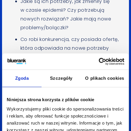
Jakie są ich potrzeby, jak zmieniły się
w czasie epidemii? Czy potrzebują
nowych rozwiązań? Jakie mają nowe
problemy/bolączki?
Co robi konkurencja, czy posiada ofertę,
która odpowiada na nowe potrzeby
konsumentów?
Dzień 2. Wybór wyzwania.
Zgoda
Szczegóły
O plikach cookies
Zdecydujcie, które potrzeby klientów
chcecie zaspokoić. Na które wyzwania
Niniejsza strona korzysta z plików cookie
będziecie szukać rozwiązać.
Wykorzystujemy pliki cookie do spersonalizowania treści
i reklam, aby oferować funkcje społecznościowe i
Przeformułujcie potrzebę na wyzwanie.
analizować ruch w naszej witrynie. Informacje o tym, jak
korzystasz z naszej witryny, udostępniamy partnerom