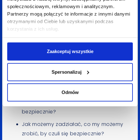
Wskazówka:
Zastosujcie metodę „Jak możemy…”
społecznościowym, reklamowym i analitycznym.
(w oryginale Design Thinking i Design Sprint,
Partnerzy mogą połączyć te informacje z innymi danymi
otrzymanymi od Ciebie lub uzyskanymi podczas
to narzędzie „How Might We”, czyli, jak możemy
korzystania z ich usług.
pomóc? Jak rozwiązać problem?
To przekształcanie problemów w możliwości.
Zaakceptuj wszystkie
Przykład:
Spersonalizuj
Wyzwanie dla dewelopera: Mieszkańcy osiedla
nie czują się bezpiecznie.
Odmów
Co musi się zadziać, by czuli się
bezpiecznie?
Jak możemy zadziałać, co my możemy
zrobić, by czuli się bezpiecznie?