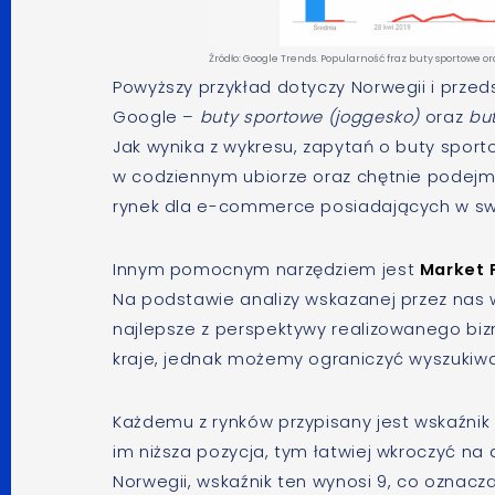
Źródło: Google Trends. Popularność fraz buty sportowe o
Powyższy przykład dotyczy Norwegii i prze
Google –
buty sportowe (joggesko)
oraz
bu
Jak wynika z wykresu, zapytań o buty spor
w codziennym ubiorze oraz chętnie podejmuj
rynek dla e-commerce posiadających w swoje
Innym pomocnym narzędziem jest
Market
Na podstawie analizy wskazanej przez nas w
najlepsze z perspektywy realizowanego biz
kraje, jednak możemy ograniczyć wyszukiwan
Każdemu z rynków przypisany jest wskaźnik
im niższa pozycja, tym łatwiej wkroczyć na 
Norwegii, wskaźnik ten wynosi 9, co oznacza