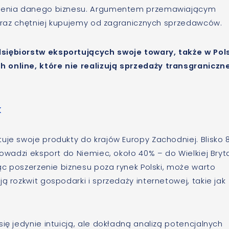
idzenia danego biznesu. Argumentem przemawiającym
 coraz chętniej kupujemy od zagranicznych sprzedawców.
dsiębiorstw eksportujących swoje towary, także w Pol
 online, które nie realizują sprzedaży transgraniczne
k
uje swoje produkty do krajów Europy Zachodniej. Blisko
rowadzi eksport do Niemiec, około 40% – do Wielkiej Bryta
ąc poszerzenie biznesu poza rynek Polski, może warto
ą rozkwit gospodarki i sprzedaży internetowej, takie jak
ię jedynie intuicją, ale dokładną analizą potencjalnych