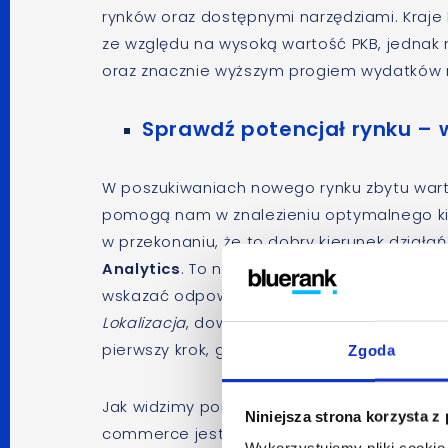
rynków oraz dostępnymi narzędziami. Kraje
ze względu na wysoką wartość PKB, jednak 
oraz znacznie wyższym progiem wydatków n
Sprawdź potencjał rynku – 
W poszukiwaniach nowego rynku zbytu warto 
pomogą nam w znalezieniu optymalnego kie
w przekonaniu, że to dobry kierunek dział
Analytics
. To narzędzie służące do analiz 
wskazać odpowiedni kierunek międzynarod
Lokalizacja
, dowiemy się z jakich krajów uż
pierwszy krok, gdy chcemy sprzedawać pr
Zgoda
Jak widzimy poniżej na przykładzie, macie
Niniejsza strona korzysta z
commerce jest Polska, jednak znaczna czę
Wykorzystujemy pliki cookie 