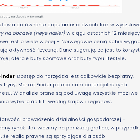
raz buty na obcasie w Norwegii.
dstawia porównanie popularności dwóch fraz w wyszukiw
ty na obcasie (høye hæler)
w ciągu ostatnich 12 miesięcy
towe jest o wiele więcej – Norwegowie cenią sobie wygo
ą aktywność fizyczną. Dane sugerują, że jest to korzys
j ofercie buty sportowe oraz buty typu lifestyle.
Finder
.
Dostęp do narzędzia jest całkowicie bezpłatny.
itryny, Market Finder poleca nam potencjalne rynki
nesu. W analizie brane są pod uwagę wszystkie możliwe
ia wybierając filtr według krajów i regionów.
 łatwości prowadzenia działalności gospodarczej –
dany rynek. Jak widzimy na poniższej grafice, w przypadk
, że realia prawne są sprzyjające dla osób