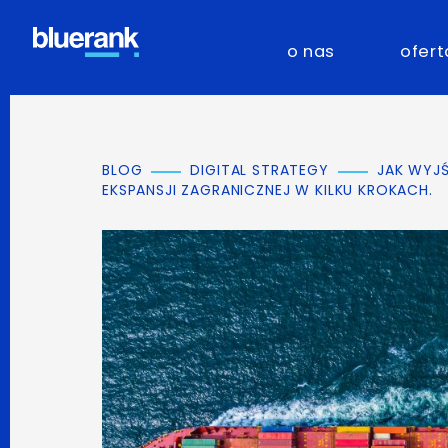
o nas
ofert
BLOG
DIGITAL STRATEGY
JAK WYJ
EKSPANSJI ZAGRANICZNEJ W KILKU KROKACH.