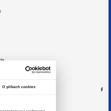
ą
le
e –
O plikach cookies
ołecznościowe i analizować