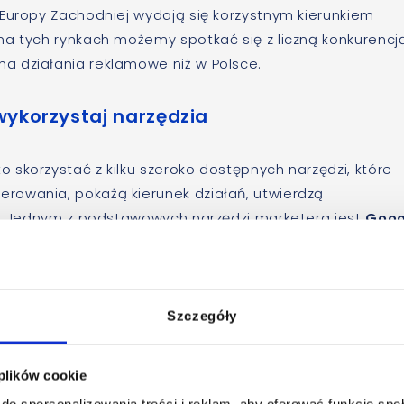
 Europy Zachodniej wydają się korzystnym kierunkiem
na tych rynkach możemy spotkać się z liczną konkurencj
a działania reklamowe niż w Polsce.
wykorzystaj narzędzia
skorzystać z kilku szeroko dostępnych narzędzi, które
rowania, pokażą kierunek działań, utwierdzą
ań. Jednym z podstawowych narzędzi marketera jest
Goog
statystyk serwisów, obfituje w informacje, które mogą
owego rozwoju. W raporcie
Odbiorcy – Dane geograficzn
ytkownicy odwiedzają naszą witrynę. To powinien być
odukty poza dotychczasowym rynkiem zbytu.
Szczegóły
rzystym rynkiem sprzedaży analizowanego sklepu e-
 plików cookie
ść użytkowników pochodzi ze Stanów Zjednoczonych
do spersonalizowania treści i reklam, aby oferować funkcje sp