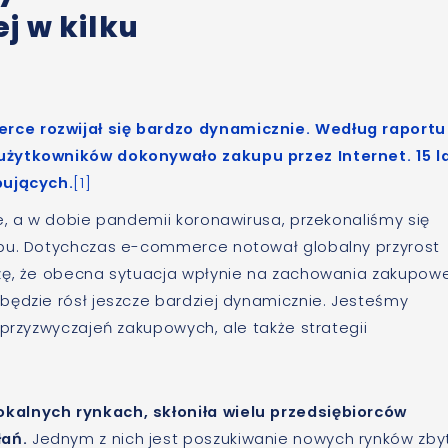
j w kilku
rce rozwijał się bardzo dynamicznie. Według raportu
użytkowników dokonywało zakupu przez Internet. 15 l
pujących.
[1]
e, a w dobie pandemii koronawirusa, przekonaliśmy się
upu. Dotychczas e-commerce notował globalny przyrost
ę, że obecna sytuacja wpłynie na zachowania zakupow
będzie rósł jeszcze bardziej dynamicznie. Jesteśmy
 przyzwyczajeń zakupowych, ale także strategii
kalnych rynkach, skłoniła wielu przedsiębiorców
ań.
Jednym z nich jest poszukiwanie nowych rynków zby