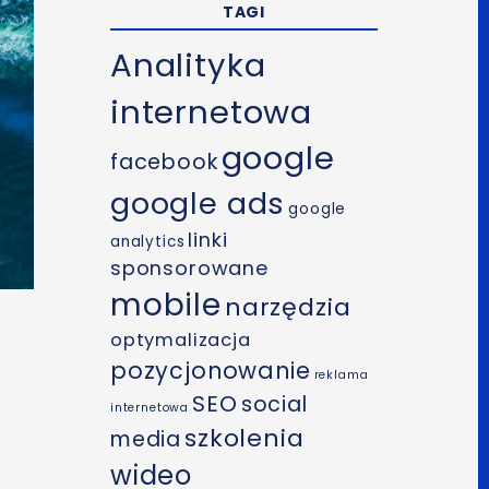
TAGI
Analityka
internetowa
google
facebook
google ads
google
linki
analytics
sponsorowane
mobile
narzędzia
optymalizacja
pozycjonowanie
reklama
SEO
social
internetowa
szkolenia
media
wideo