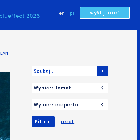
wyślij brief
en
pl
blueffect 2026
LAN
Search for:
Wybierz temat
Wybierz eksperta
Filtruj
reset