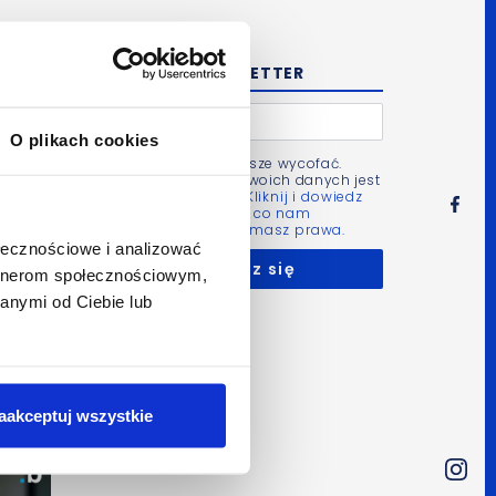
NEWSLETTER
O plikach cookies
Zgodę możesz zawsze wycofać.
Administratorem Twoich danych jest
Bluerank sp. z o.o.
Kliknij i dowiedz
się więcej m.in. po co nam
Twoje dane i jakie masz prawa.
ołecznościowe i analizować
artnerom społecznościowym,
anymi od Ciebie lub
aakceptuj wszystkie