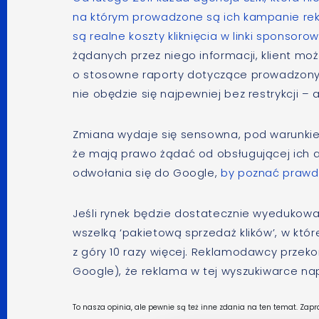
na którym prowadzone są ich kampanie rekl
są realne koszty kliknięcia w linki sponsoro
żądanych przez niego informacji, klient mo
o stosowne raporty dotyczące prowadzonyc
nie obędzie się najpewniej bez restrykcji –
Zmiana wydaje się sensowna, pod warunkiem
że mają prawo żądać od obsługującej ich a
odwołania się do Google,
by poznać prawdz
Jeśli rynek będzie dostatecznie wyedukowan
wszelką ‘pakietową sprzedaż klików’, w której
z góry 10 razy więcej. Reklamodawcy przek
Google), że reklama w tej wyszukiwarce na
To nasza opinia, ale pewnie są też inne zdania na ten temat. Za