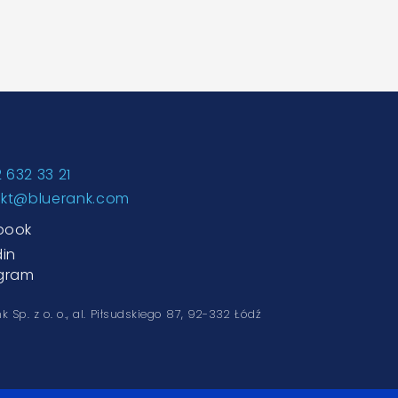
2 632 33 21
akt@bluerank.com
book
din
agram
k Sp. z o. o.,
al. Piłsudskiego 87, 92-332 Łódź