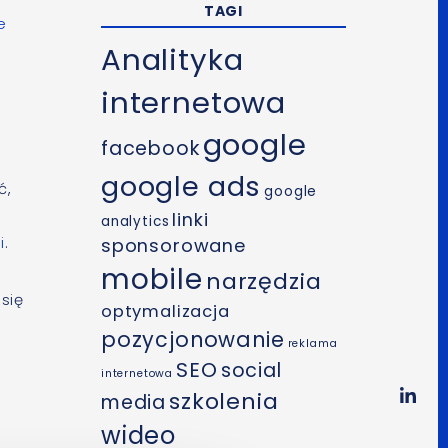
TAGI
e
Analityka
i
internetowa
google
facebook
google ads
ć,
google
linki
analytics
i
.
sponsorowane
mobile
narzędzia
się
optymalizacja
pozycjonowanie
reklama
SEO
social
internetowa
szkolenia
media
wideo