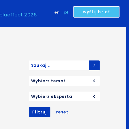
wyślij brief
en
pl
blueffect 2026
Search for:
Wybierz temat
Wybierz eksperta
Filtruj
reset