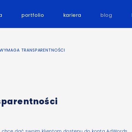
a
portfolio
kariera
blog
WYMAGA TRANSPARENTNOŚCI
parentności
ie chce dać swoim klientom dostępu do konta AdWords,