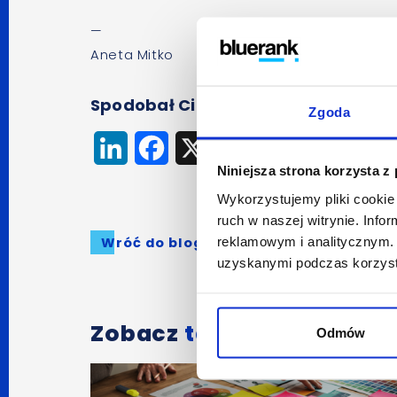
—
Aneta Mitko
Spodobał Ci się artykuł? Udostępnij
Zgoda
LinkedIn
Facebook
X
Niniejsza strona korzysta z
Wykorzystujemy pliki cookie 
ruch w naszej witrynie. Inf
Wróć do bloga
reklamowym i analitycznym. 
uzyskanymi podczas korzysta
Zobacz
także:
Odmów