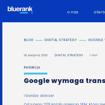
o nas
ofert
BLOG
DIGITAL STRATEGY
GOOGLE 
18 sierpnia 2010
DIGITAL STRATEGY
1 min
Redakcja
Google wymaga trans
I bardzo dobrze!
Od lutego 2011 każda agencja SEM, która n