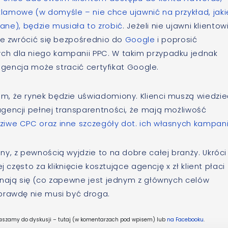
amowe (w domyśle – nie chce ujawnić na przykład, jaki
wane), będzie musiała to zrobić
. Jeżeli nie ujawni klientow
że zwrócić się bezpośrednio do
Google
i poprosić
h dla niego kampanii PPC. W takim przypadku jednak
 agencja może stracić certyfikat Google.
, że rynek będzie uświadomiony. Klienci muszą wiedzie
gencji pełnej transparentności, że mają możliwość
iwe CPC oraz inne szczegóły dot. ich własnych kampani
y, z pewnością wyjdzie to na dobre całej branży. Ukróci 
 często za kliknięcie kosztujące agencję x zł klient płaci
onają się (co zapewne jest jednym z głównych celów
prawdę nie musi być droga.
praszamy do dyskusji – tutaj (w komentarzach pod wpisem) lub
na Facebooku
.