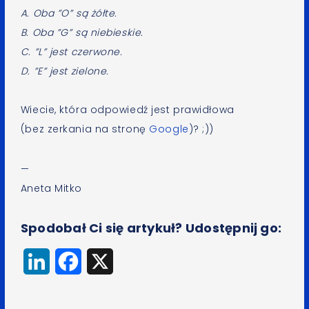
A. Oba ”O” są żółte.
B. Oba ”G” są niebieskie.
C. ”L” jest czerwone.
D. ”E” jest zielone.
Wiecie, która odpowiedź jest prawidłowa
(bez zerkania na stronę
Google
)? ;))
—
Aneta Mitko
Spodobał Ci się artykuł? Udostępnij go:
LinkedIn
Facebook
X