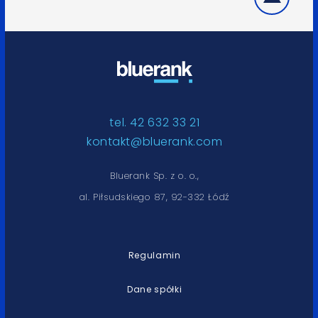
tel. 42 632 33 21
kontakt@bluerank.com
Bluerank Sp. z o. o.,
al. Piłsudskiego 87, 92-332 Łódź
Regulamin
Dane spółki