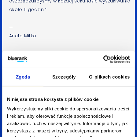
oszczędzalibyśmy w każdej sekundzie wyszukiwania
około 11 godzin.”
—
Aneta Mitko
Spodobał Ci się artykuł? Udostępnij go:
LinkedIn
Facebook
X
Zgoda
Szczegóły
O plikach cookies
Niniejsza strona korzysta z plików cookie
Wróć do bloga
Wykorzystujemy pliki cookie do spersonalizowania treści
i reklam, aby oferować funkcje społecznościowe i
analizować ruch w naszej witrynie. Informacje o tym, jak
korzystasz z naszej witryny, udostępniamy partnerom
Zobacz
także: