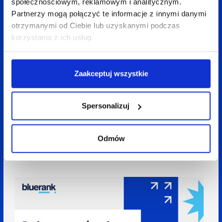
społecznościowym, reklamowym i analitycznym.
Partnerzy mogą połączyć te informacje z innymi danymi
otrzymanymi od Ciebie lub uzyskanymi podczas
korzystania z ich usług.
Zaakceptuj wszystkie
Spersonalizuj
19 stycznia 2022
Marta Kusowska
2 min
Odmów
Segment reklamy programatycznej