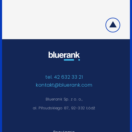
tel. 42 632 33 21
kontakt@bluerank.com
Bluerank Sp. z o. o.,
al. Piłsudskiego 87, 92-332 Łódź