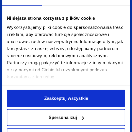
rozwiązywanie problemów. Jest to pierwszy
i najczęściej najtrudniejszy krok w całym procesie.
Niniejsza strona korzysta z plików cookie
Na tym etapie trzeba zebrać jak najwięcej
Wykorzystujemy pliki cookie do spersonalizowania treści
spostrzeżeń, informacji i wniosków. Następnie
i reklam, aby oferować funkcje społecznościowe i
wszystko to zapisać, by stanowiło bazę dla
analizować ruch w naszej witrynie. Informacje o tym, jak
kolejnych etapów: syntezy, generowania pomysłów,
korzystasz z naszej witryny, udostępniamy partnerom
prototypowania i testowania. Postawienie
społecznościowym, reklamowym i analitycznym.
użytkownika w centrum uwagi pozwala
Partnerzy mogą połączyć te informacje z innymi danymi
na zaprojektowanie dokładnie takich rozwiązań,
otrzymanymi od Ciebie lub uzyskanymi podczas
korzystania z ich usług.
jakich on potrzebuje, co daje nowe szanse rynkowe.
Zaakceptuj wszystkie
Spersonalizuj