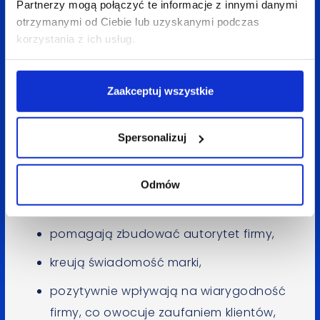
Partnerzy mogą połączyć te informacje z innymi danymi
do atrakcyjnych i użytecznych materiałów.
otrzymanymi od Ciebie lub uzyskanymi podczas
korzystania z ich usług.
Zalety marketingu treści
Zaakceptuj wszystkie
Content marketing to bez wątpienia świetny
sposób na
zbudowanie silnej więzi
między
obecnymi klientami, a marką, ale też
szansa
Spersonalizuj
na zyskanie zupełnie nowych zwolenników marki
.
Zalet content marketingu jest dużo więcej.
Odmów
To działania które:
pomagają zbudować autorytet firmy,
kreują świadomość marki,
pozytywnie wpływają na wiarygodność
firmy, co owocuje zaufaniem klientów,