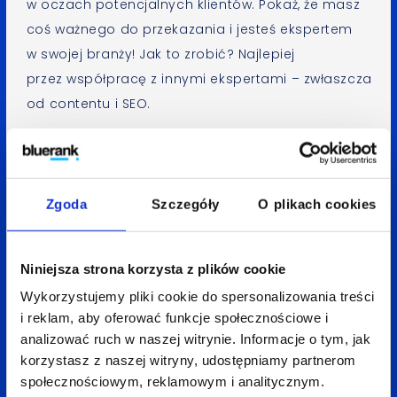
w oczach potencjalnych klientów. Pokaż, że masz
coś ważnego do przekazania i jesteś ekspertem
w swojej branży! Jak to zrobić? Najlepiej
przez współpracę z innymi ekspertami – zwłaszcza
od contentu i SEO.
Generuj leady sprzedażowe
Zgoda
Szczegóły
O plikach cookies
Treści na stronie mogą być świetnym sposobem
na generowanie cennych leadów sprzedażowych.
Jeśli masz do zaoferowania coś ekstra, np. e-book
Niniejsza strona korzysta z plików cookie
czy interesujący raport,
podziel się nim w zamian
Wykorzystujemy pliki cookie do spersonalizowania treści
za dane kontaktowe użytkownika
. To będzie
i reklam, aby oferować funkcje społecznościowe i
obustronna korzyść – Ty otrzymasz kontakt
analizować ruch w naszej witrynie. Informacje o tym, jak
do osoby, która w przyszłości być może zostanie
korzystasz z naszej witryny, udostępniamy partnerom
Twoim klientem, zaś druga strona dostęp
społecznościowym, reklamowym i analitycznym.