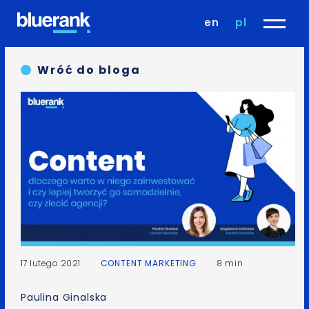
en
pl
Wróć do bloga
17 lutego 2021
CONTENT MARKETING
8 min
Paulina Ginalska