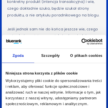
konkretny produkt (intencja transakcyjna) i wie,
czego dokładnie szuka, będzie szukał strony
produktu, a nie artykułu poradnikowego na blogu.
Jeśli jednak sam nie do końca jeszcze wie, czego
potrzebuje, pożyteczny artykuł odpowiadający
na intencję informacyjną może przyciągnąć jego
uwagę. Wykorzystaj intencje wyszukiwania
Zgoda
Szczegóły
O plikach cookies
do
mapowania ścieżki zakupowej użytkownika
i twórz content dopasowany do jego potrzeb
i oczekiwań.
Niniejsza strona korzysta z plików cookie
Wykorzystujemy pliki cookie do spersonalizowania treści
Analiza konkurencji – jaki content
i reklam, aby oferować funkcje społecznościowe i
robią inni?
analizować ruch w naszej witrynie. Informacje o tym, jak
korzystasz z naszej witryny, udostępniamy partnerom
Przy planowaniu treści przyjrzyj się swojej
społecznościowym, reklamowym i analitycznym.