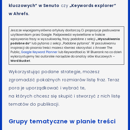
kluczowych” w Senuto
czy
„Keywords explorer”
w Ahrefs.
Jeszcze więcejpomysłówna artykuły dostarczą Ci propozycje podsuwane
użytkownikom przez Google. Podpowiedzi wyświetlane w trakcie
wpisywania frazy w wyszukiwarkę, frazy podobne z sekcji
„Wyszukiwania
podobne do”
lub pytania z sekcji „Podobne pytania”. W poszukiwaniu
inspiracji do pisania treści możesz również skorzystać z Answer The
Public,
Google Keyword Planner
lub Keywordtool.io. W Bluerank na co dzień
wykorzystujemy też autorskie narzędzie do analizy słów kluczowych –
Word Bucket
.
Wykorzystując podane strategie, możesz
zgromadzić pokaźnych rozmiarów listę fraz. Teraz
pora je uporządkować i wybrać te,
na których chcesz się skupić i stworzyć z nich listę
tematów do publikacji.
Grupy tematyczne w planie treści