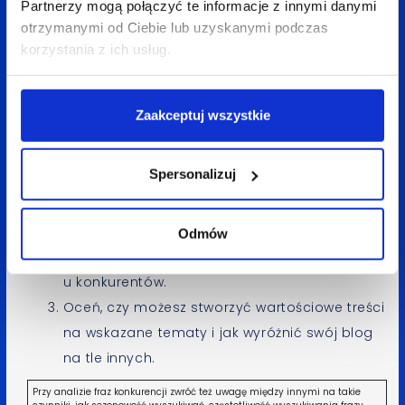
konkurencji – zarówno tej biznesowej, jak
Partnerzy mogą połączyć te informacje z innymi danymi
i konkurencji pojawiającej się na podobne
otrzymanymi od Ciebie lub uzyskanymi podczas
korzystania z ich usług.
zapytania w wynikach wyszukiwania. Analiza
konkurencyjnych serwisów może wskazać
Ci kierunek, w jakim warto iść w planowaniu treści.
Zaakceptuj wszystkie
Sprawdź, co działa u innych, a czego lepiej unikać.
Spersonalizuj
Wybierz 3-5 domen zbliżonych tematyką
do Twojej strony, które mają dobrą
widoczność.
Odmów
Przeanalizuj najpopularniejsze wpisy
u konkurentów.
Oceń, czy możesz stworzyć wartościowe treści
na wskazane tematy i jak wyróżnić swój blog
na tle innych.
Przy analizie fraz konkurencji zwróć też uwagę między innymi na takie