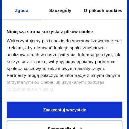
Zgoda
Szczegóły
O plikach cookies
Niniejsza strona korzysta z plików cookie
Wykorzystujemy pliki cookie do spersonalizowania treści
i reklam, aby oferować funkcje społecznościowe i
16 listopada 2022
11 min
Marek Olczak
analizować ruch w naszej witrynie. Informacje o tym, jak
Dariusz Sapa
korzystasz z naszej witryny, udostępniamy partnerom
5 sprawdzonych metod optymalizacji konwersji
społecznościowym, reklamowym i analitycznym.
strony internetowej
Partnerzy mogą połączyć te informacje z innymi danymi
otrzymanymi od Ciebie lub uzyskanymi podczas
korzystania z ich usług.
Zaakceptuj wszystkie
Spersonalizuj