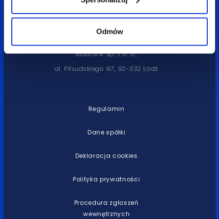
tel. 42 632 33 21
kontakt@bluerank.com
Odmów
Bluerank Sp. z o. o.,
al. Piłsudskiego 87, 92-332 Łódź
Regulamin
Dane spółki
Deklaracja cookies
Polityka prywatności
Procedura zgłoszeń
wewnętrznych