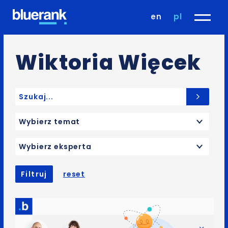
en
pl
Wiktoria Więcek
Search for:
Wybierz temat
Wybierz eksperta
Filtruj
reset