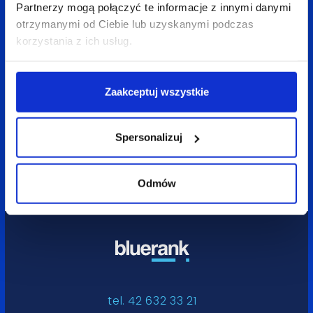
Partnerzy mogą połączyć te informacje z innymi danymi
otrzymanymi od Ciebie lub uzyskanymi podczas
korzystania z ich usług.
16 lutego 2018
3 min
Aleksandra Rychlik-Traczyk
Zaakceptuj wszystkie
Dobroczynność w oryginalnej i skutecznej
formie. Historia licytacji dóbr abstrakcyjnych
w Bluerank
Spersonalizuj
Odmów
tel. 42 632 33 21