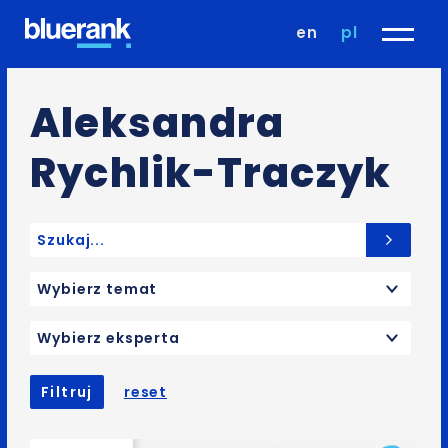
en
pl
Aleksandra
Rychlik-Traczyk
Search for:
Wybierz temat
Wybierz eksperta
Filtruj
reset