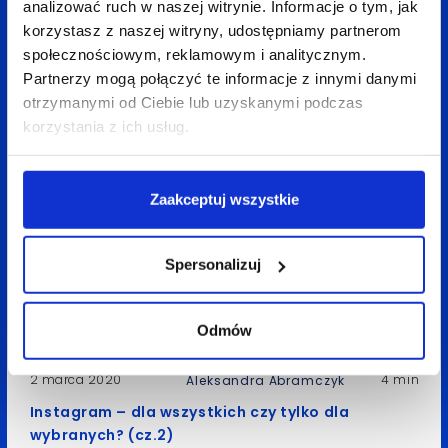
analizować ruch w naszej witrynie. Informacje o tym, jak
korzystasz z naszej witryny, udostępniamy partnerom
społecznościowym, reklamowym i analitycznym.
8 kwietnia 2020
5 min
Aleksandra Abramczyk
Partnerzy mogą połączyć te informacje z innymi danymi
Social media w czasach pandemii
otrzymanymi od Ciebie lub uzyskanymi podczas
korzystania z ich usług.
Zaakceptuj wszystkie
Spersonalizuj
Odmów
2 marca 2020
4 min
Aleksandra Abramczyk
Instagram – dla wszystkich czy tylko dla
wybranych? (cz.2)