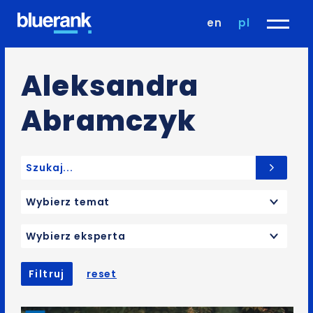
en
pl
Aleksandra
Abramczyk
Search for:
Wybierz temat
Wybierz eksperta
Filtruj
reset