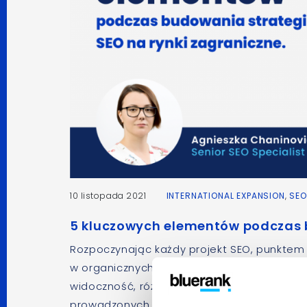
10 listopada 2021
INTERNATIONAL EXPANSION
,
SEO
5 kluczowych elementów podczas b
Rozpoczynając każdy projekt SEO, punktem 
w organicznych wynikach wyszukiwania (np.
widoczność, różnice w widoczności względem
prowadzonych działań. Nie możemy również