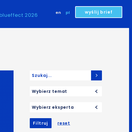
wyślij brief
en
pl
blueffect 2026
Search for:
Wybierz temat
Wybierz eksperta
Filtruj
reset