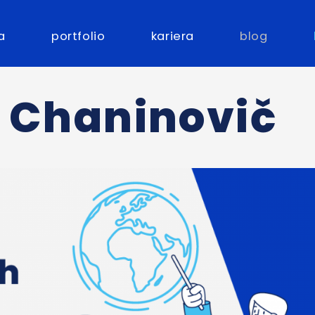
a
portfolio
kariera
blog
 Chaninovič