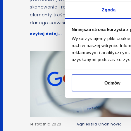
skanowanie i renderowanie treści, które 
Zgoda
elementy treściowe jak i techniczne powin
danego serwisu.
Niniejsza strona korzysta z
czytaj dalej...
Wykorzystujemy pliki cookie 
ruch w naszej witrynie. Inf
reklamowym i analitycznym. 
uzyskanymi podczas korzysta
Odmów
14 stycznia 2020
Agnieszka Chaninovič