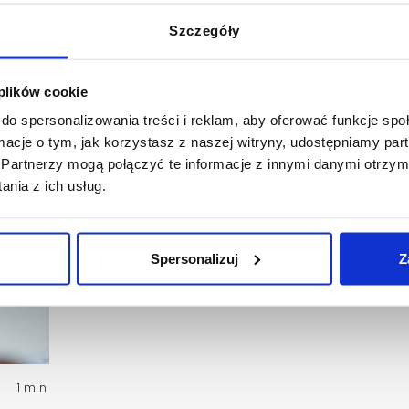
są fundamentem skutecznego pozycjonowania. Zarówno
Szczegóły
ny ze sobą współgrać, aby w pełni wykorzystać potencja
 plików cookie
do spersonalizowania treści i reklam, aby oferować funkcje sp
ormacje o tym, jak korzystasz z naszej witryny, udostępniamy p
Partnerzy mogą połączyć te informacje z innymi danymi otrzym
nia z ich usług.
Spersonalizuj
Z
1 min