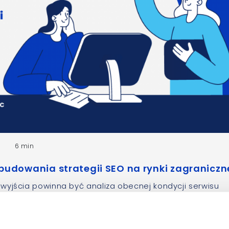
6 min
udowania strategii SEO na rynki zagraniczn
wyjścia powinna być analiza obecnej kondycji serwisu
 pozycje na konkurencyjne frazy kluczowe w danej branży
 największej konkurencji itd.) i dostosowanie zakresu
 pominąć aspektów technicznych witryny jak wydajność