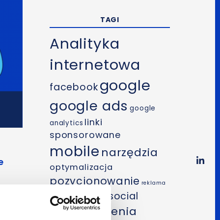
TAGI
Analityka
internetowa
google
facebook
google ads
google
linki
analytics
sponsorowane
mobile
narzędzia
e
optymalizacja
pozycjonowanie
reklama
,
SEO
social
internetowa
szkolenia
media
,