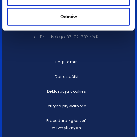
tel. 42 632 33 21
kontakt@bluerank.com
Odmów
Bluerank Sp. z o. o.,
al. Piłsudskiego 87, 92-332 Łódź
Regulamin
Dane spółki
Deklaracja cookies
Polityka prywatności
Procedura zgłoszeń
wewnętrznych