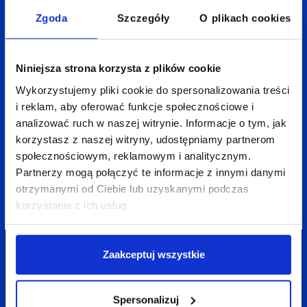
Zgoda
Szczegóły
O plikach cookies
Niniejsza strona korzysta z plików cookie
Wykorzystujemy pliki cookie do spersonalizowania treści
i reklam, aby oferować funkcje społecznościowe i
24 marca 2026
3 min
Agata Wardęga
analizować ruch w naszej witrynie. Informacje o tym, jak
korzystasz z naszej witryny, udostępniamy partnerom
Reklama na ekranie TV bez miliona w kieszeni.
społecznościowym, reklamowym i analitycznym.
Jak to zrobić?
Partnerzy mogą połączyć te informacje z innymi danymi
otrzymanymi od Ciebie lub uzyskanymi podczas
korzystania z ich usług.
Zaakceptuj wszystkie
Spersonalizuj