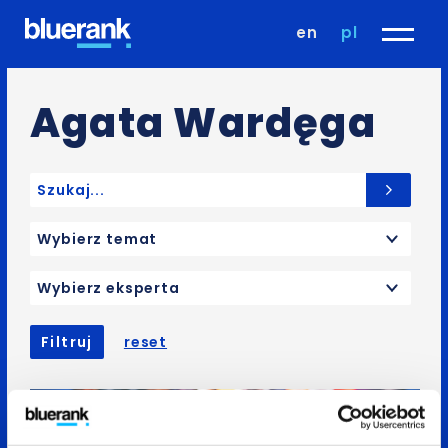
en
pl
Agata Wardęga
Search for:
Wybierz temat
Wybierz eksperta
Filtruj
reset