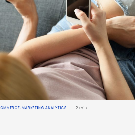
COMMERCE
,
MARKETING ANALYTICS
2 min