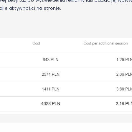
owej sesji tuż po wyświetleniu reklamy lub badać jej wpły
lie aktywności na stronie.