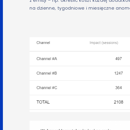
z emisji – np. określić koszt każdej dodatk
na dzienne, tygodniowe i miesięczne anoma