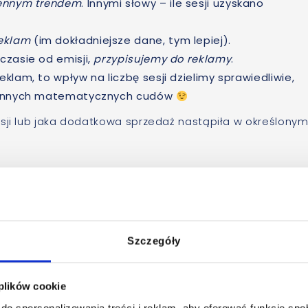
iennym trendem
. Innymi słowy – ile sesji uzyskano
eklam
(im dokładniejsze dane, tym lepiej).
 czasie od emisji,
przypisujemy do reklamy
.
eklam, to wpływ na liczbę sesji dzielimy sprawiedliwie,
i i innych matematycznych cudów
esji lub jaka dodatkowa sprzedaż nastąpiła w określony
Szczegóły
 plików cookie
do spersonalizowania treści i reklam, aby oferować funkcje sp