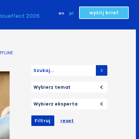
wyślij brief
en
pl
blueffect 2026
FLINE
Search for:
Wybierz temat
Wybierz eksperta
Filtruj
reset