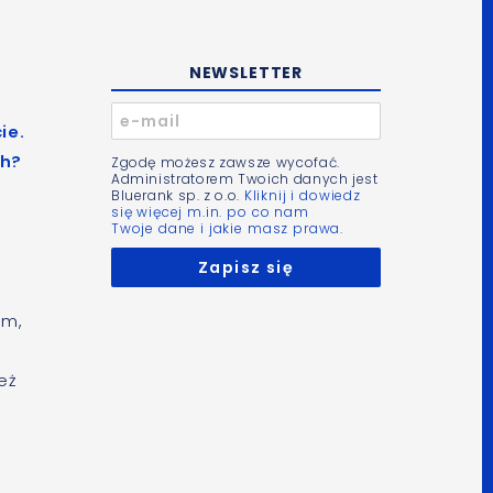
NEWSLETTER
ie.
ch?
Zgodę możesz zawsze wycofać.
Administratorem Twoich danych jest
Bluerank sp. z o.o.
Kliknij i dowiedz
się więcej m.in. po co nam
Twoje dane i jakie masz prawa.
ym,
eż