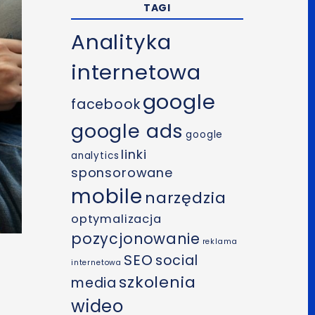
TAGI
Analityka
internetowa
google
facebook
google ads
google
linki
analytics
sponsorowane
mobile
narzędzia
optymalizacja
pozycjonowanie
reklama
SEO
social
internetowa
szkolenia
media
wideo