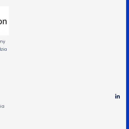
śmy
zia
ia