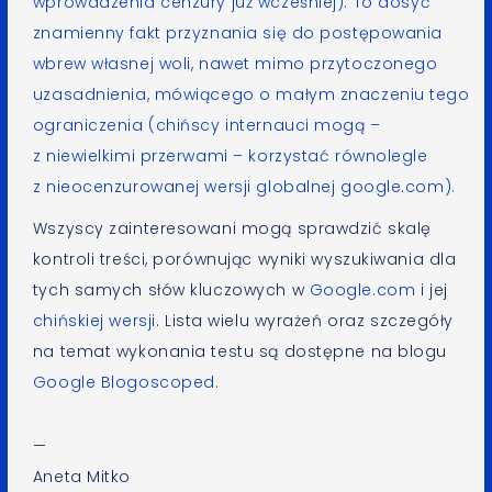
wprowadzenia cenzury już
wcześniej
). To dosyć
znamienny fakt przyznania się do postępowania
wbrew własnej woli, nawet mimo przytoczonego
uzasadnienia, mówiącego o małym znaczeniu tego
ograniczenia (chińscy internauci mogą –
z niewielkimi przerwami – korzystać równolegle
z nieocenzurowanej wersji globalnej google.com).
Wszyscy zainteresowani mogą sprawdzić skalę
kontroli treści, porównując wyniki wyszukiwania dla
tych samych słów kluczowych w
Google.com
i jej
chińskiej wersji
. Lista wielu wyrażeń oraz szczegóły
na temat wykonania testu są dostępne na blogu
Google Blogoscoped
.
—
Aneta Mitko