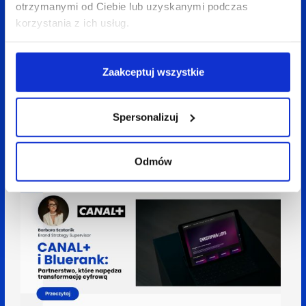
otrzymanymi od Ciebie lub uzyskanymi podczas
korzystania z ich usług.
Zaakceptuj wszystkie
06 sierpnia 2025
Anna Jerzmanowska
9 min
AI w content marketingu: technologia
Spersonalizuj
przyspiesza, ale to człowiek nadaje sens
Odmów