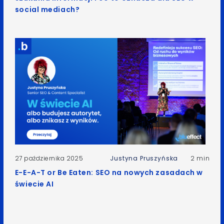
social mediach?
27 października 2025
Justyna Pruszyńska
2 min
E-E-A-T or Be Eaten: SEO na nowych zasadach w
świecie AI