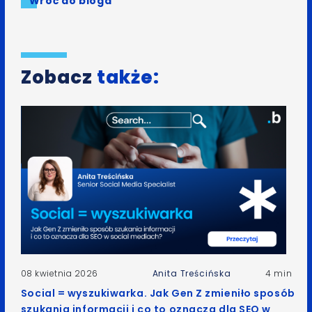
Wróć do bloga
Zobacz
także:
08 kwietnia 2026
Anita Treścińska
4 min
Social = wyszukiwarka. Jak Gen Z zmieniło sposób
szukania informacji i co to oznacza dla SEO w