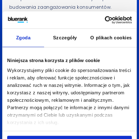
budowania zaangażowania konsumentów.
W zależności od profilu marki oraz celu obecności
na Google+ można publikować do kilku wpisów
dziennie.
Zgoda
Szczegóły
O plikach cookies
Niniejsza strona korzysta z plików cookie
Wykorzystujemy pliki cookie do spersonalizowania treści
Biorąc pod uwagę fakt, iż nasze treści będą
i reklam, aby oferować funkcje społecznościowe i
analizować ruch w naszej witrynie. Informacje o tym, jak
indeksowane przez wyszukiwarkę, warto
korzystasz z naszej witryny, udostępniamy partnerom
konstruować je w taki sposób, by już ich obecność
społecznościowym, reklamowym i analitycznym.
w wynikach wyszukiwania intrygowała i zachęcała
Partnerzy mogą połączyć te informacje z innymi danymi
do zapoznania się z profilem. Pamiętajmy,
otrzymanymi od Ciebie lub uzyskanymi podczas
że w Google+ nie piszemy jedynie do innych
korzystania z ich usług.
użytkowników portalu. Dobrze skonstruowany
komunikat może przełożyć się na promocję naszej