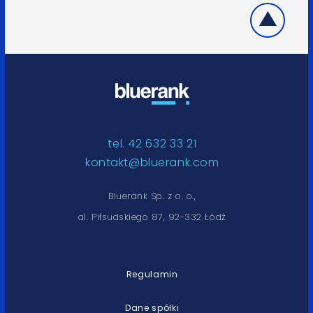
tel. 42 632 33 21
kontakt@bluerank.com
Bluerank Sp. z o. o.,
al. Piłsudskiego 87, 92-332 Łódź
Regulamin
Dane spółki