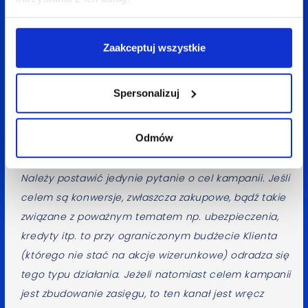
w ciągu 30 dni wchodząc bezpośrednio,
bądź klikając w link).
Zaakceptuj wszystkie
Dla kogo przeznaczona jest reklama w sieciach
Spersonalizuj
kontekstowych? Kto powinien z nich korzystać,
a komu należałoby je odradzić?
Odmów
Korzystać z reklamy kontekstowej może każdy…
Należy postawić jedynie pytanie o cel kampanii. Jeśli
celem są konwersje, zwłaszcza zakupowe, bądź takie
związane z poważnym tematem np. ubezpieczenia,
kredyty itp. to przy ograniczonym budżecie Klienta
(którego nie stać na akcje wizerunkowe) odradza się
tego typu działania. Jeżeli natomiast celem kampanii
jest zbudowanie zasięgu, to ten kanał jest wręcz