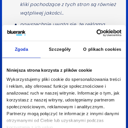
kliki pochodzące z tych stron są również
wątpliwej jakości…
powszechnie uważa się, że reklama
w sieci kontekstowej nie przekłada się
bezpośrednio na konwersje (zwłaszcza
Zgoda
Szczegóły
O plikach cookies
zakupowe, bo te związane z rozrywka,
np. rejestracja w konkursie online,
wypadają akurat niezwykle dobrze)…
Niniejsza strona korzysta z plików cookie
reklama taka może jednak działać
Wykorzystujemy pliki cookie do spersonalizowania treści
wizerunkowo i informacyjnie, stąd
i reklam, aby oferować funkcje społecznościowe i
wprowadzenie w AdWords tzw. konwersji
analizować ruch w naszej witrynie. Informacje o tym, jak
korzystasz z naszej witryny, udostępniamy partnerom
po wyświetleniu dla reklam graficznych
społecznościowym, reklamowym i analitycznym.
(system bada konwersje od użytkowników,
Partnerzy mogą połączyć te informacje z innymi danymi
którzy widząc reklamę graficzną w sieci
otrzymanymi od Ciebie lub uzyskanymi podczas
w nią nie kliknęli, ale dokonali konwersji
korzystania z ich usług.