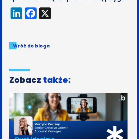
LinkedIn
Facebook
X
Wróć do bloga
Zobacz
także: