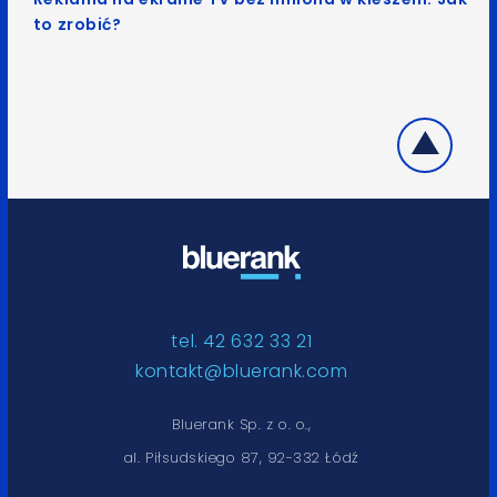
to zrobić?
tel. 42 632 33 21
kontakt@bluerank.com
Bluerank Sp. z o. o.,
al. Piłsudskiego 87, 92-332 Łódź