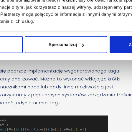
ormacje o tym, jak korzystasz z naszej witryny, udostępniamy p
ło rozbudowane – należy uzupełnić jedynie jego nazwę,
Partnerzy mogą połączyć te informacje z innymi danymi otrzym
nia z ich usług.
ie umieszczony oraz strefę czasową. Podczas konfiguracj
znie trzeba zwrócić uwagę. Oferuje on wykorzystanie
ch w kontekście atrakcyjności funkcji Yandex Metrica.
Spersonalizuj
Z
d przejściem do ostatniego kroku należy odhaczyć
roll map, form analysis.
wa się poprzez implementację wygenerowanego tagu
emy analizować. Można to wykonać wklejając krótki
znacznikami head lub body. Inną możliwością jest
 korzystamy z popularnych systemów zarządzania treści
podać jedynie numer tagu.