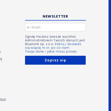
NEWSLETTER
Zgodę możesz zawsze wycofać.
Administratorem Twoich danych jest
Bluerank sp. z o.o.
Kliknij i dowiedz
się więcej m.in. po co nam
Twoje dane i jakie masz prawa.
w
ej
obić