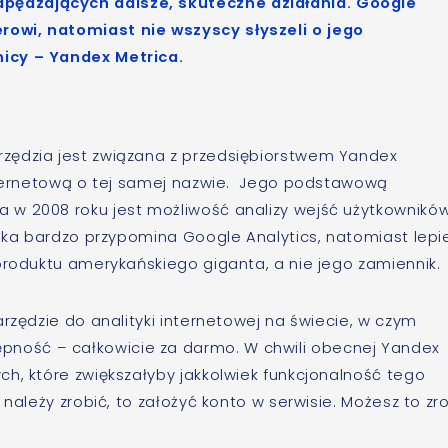
ędzających dalsze, skuteczne działania. Google
owi, natomiast nie wszyscy słyszeli o jego
icy – Yandex Metrica.
zędzia jest związana z przedsiębiorstwem Yandex
internetową o tej samej nazwie. Jego podstawową
 w 2008 roku jest możliwość analizy wejść użytkownikó
oka bardzo przypomina Google Analytics, natomiast lepi
produktu amerykańskiego giganta, a nie jego zamiennik.
rzędzie do analityki internetowej na świecie, w czym
ość – całkowicie za darmo. W chwili obecnej Yandex
h, które zwiększałyby jakkolwiek funkcjonalność tego
 należy zrobić, to założyć konto w serwisie. Możesz to zr