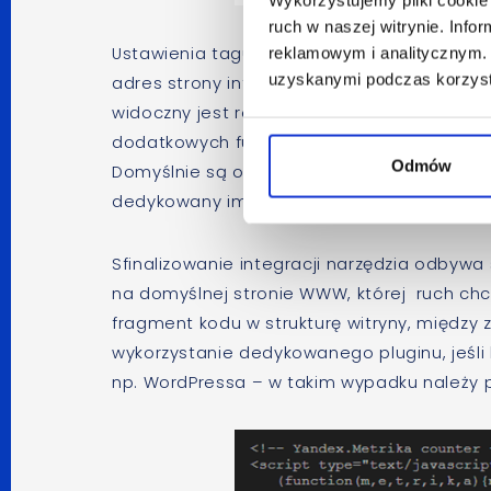
ruch w naszej witrynie. Inf
Ustawienia tagu rejestrującego dane są ma
reklamowym i analitycznym. 
uzyskanymi podczas korzysta
adres strony internetowej na której zostan
widoczny jest również box, na który koniec
dodatkowych funkcjonalności, bardzo ważny
Odmów
Domyślnie są one wyłączone, dlatego prze
dedykowany im przycisk – session replay, sc
Sfinalizowanie integracji narzędzia odby
na domyślnej stronie WWW, której ruch chc
fragment kodu w strukturę witryny, między 
wykorzystanie dedykowanego pluginu, jeśli
np. WordPressa – w takim wypadku należy 