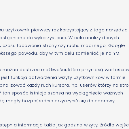
emu użytkownik pierwszy raz korzystający z tego narzędzia
dostępnione do wykorzystania. W celu analizy danych
, czasu ładowania strony czy ruchu mobilnego, Google
iększego powodu, aby w tym celu zamieniać je na YM.
ak można dostrzec możliwości, które przyniosą wartości
h jest funkcja odtworzenia wizyty użytkowników w formie
eanalizować każdy ruch kursora, np. userów którzy na str
W ten sposób istnieje szansa na wyciągnięcie ważnych
ędą mogły bezpośrednio przyczynić się do poprawy
tępnia informacje takie jak godzina wizyty, źródło wejśc