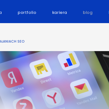
a
portfolio
kariera
blog
AŁANIACH SEO