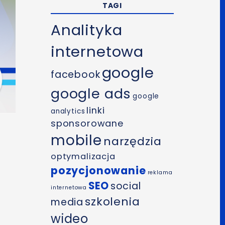
TAGI
Analityka
internetowa
google
facebook
google ads
google
linki
analytics
sponsorowane
mobile
narzędzia
optymalizacja
pozycjonowanie
reklama
SEO
social
internetowa
szkolenia
media
wideo