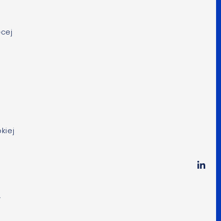
ęcej
kiej
.
y