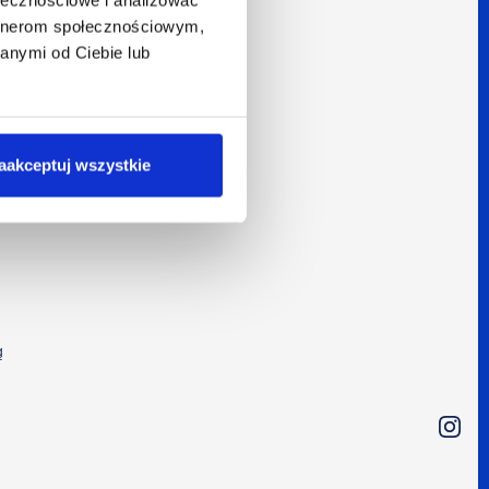
artnerom społecznościowym,
anymi od Ciebie lub
i
aakceptuj wszystkie
ą