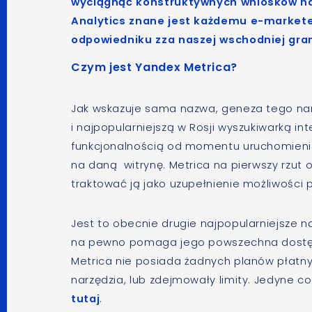
wyciągnąć konstruktywnych wniosków nap
Analytics znane jest każdemu e-marketer
odpowiedniku zza naszej wschodniej gran
Czym jest Yandex Metrica?
Jak wskazuje sama nazwa, geneza tego nar
i najpopularniejszą w Rosji wyszukiwarką 
funkcjonalnością od momentu uruchomienia
na daną witrynę. Metrica na pierwszy rzut 
traktować ją jako uzupełnienie możliwości 
Jest to obecnie drugie najpopularniejsze na
na pewno pomaga jego powszechna dostępn
Metrica nie posiada żadnych planów płatnyc
narzędzia, lub zdejmowały limity. Jedyne co
tutaj
.