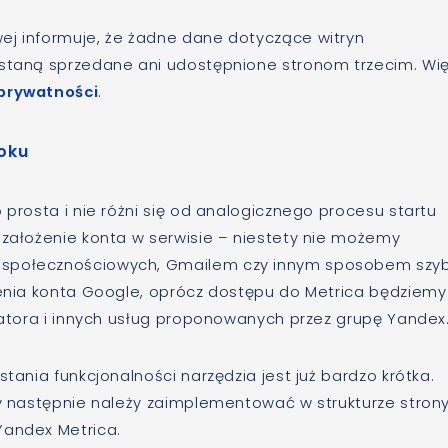
ej informuje, że żadne dane dotyczące witryn
ostaną sprzedane ani udostępnione stronom trzecim. Wi
 prywatności
.
roku
 prosta i nie różni się od analogicznego procesu startu
 założenie konta w serwisie – niestety nie możemy
 społecznościowych, Gmailem czy innym sposobem szyb
ożenia konta Google, oprócz dostępu do Metrica będziemy
slatora i innych usług proponowanych przez grupę Yandex
stania funkcjonalności narzędzia jest już bardzo krótka.
ry następnie należy zaimplementować w strukturze stron
Yandex Metrica.