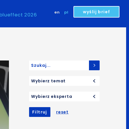
wyślij brief
en
pl
blueffect 2026
Search for:
Wybierz temat
Wybierz eksperta
Filtruj
reset