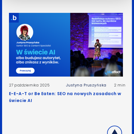
27 października 2025
Justyna Pruszyńska
2 min
E-E-A-T or Be Eaten: SEO na nowych zasadach w
świecie AI