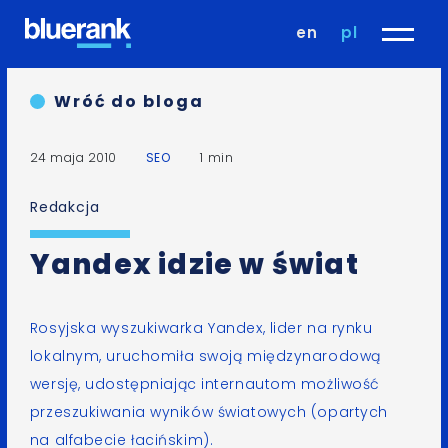
en
pl
Wróć do bloga
24 maja 2010
SEO
1 min
Redakcja
Yandex idzie w świat
Rosyjska wyszukiwarka
Yandex
, lider na rynku
lokalnym,
uruchomiła swoją międzynarodową
wersję
, udostępniając internautom możliwość
przeszukiwania wyników światowych (opartych
na alfabecie łacińskim).