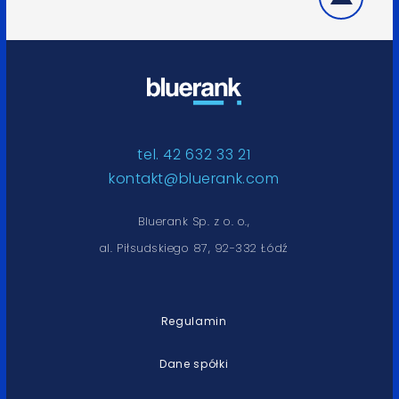
tel. 42 632 33 21
kontakt@bluerank.com
Bluerank Sp. z o. o.,
al. Piłsudskiego 87, 92-332 Łódź
Regulamin
Dane spółki