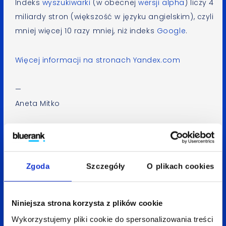
Indeks
wyszukiwarki
(w obecnej
wersji alpha
) liczy 4
miliardy stron (większość w języku angielskim), czyli
mniej więcej 10 razy mniej, niż indeks
Google
.
Więcej informacji na stronach Yandex.com
—
Aneta Mitko
Spodobał Ci się artykuł? Udostępnij go:
LinkedIn
Facebook
X
Zgoda
Szczegóły
O plikach cookies
Niniejsza strona korzysta z plików cookie
Wróć do bloga
Wykorzystujemy pliki cookie do spersonalizowania treści