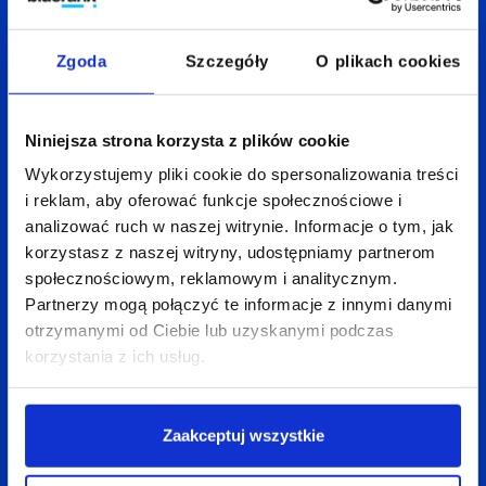
Najpopularniejsze zapytania
W ciągu ostatniego
Zgoda
Szczegóły
O plikach cookies
roku (tj. w 2008) słowo 'porno’ przestało być
najpopularniejszym i ustąpiło miejsca frazom
'koledzy z klasy’ oraz 'w kontakcie’. Coraz częściej
Niniejsza strona korzysta z plików cookie
pojawiają się zapytania związane z serwisami
Wykorzystujemy pliki cookie do spersonalizowania treści
i reklam, aby oferować funkcje społecznościowe i
społecznościowymi (
taką tendencję obserwowano
analizować ruch w naszej witrynie. Informacje o tym, jak
również w naszej części Internetu
). Zapytania
korzystasz z naszej witryny, udostępniamy partnerom
zadawane wyszukiwarce przez telefony komórkowe
społecznościowym, reklamowym i analitycznym.
wyglądają nieco inaczej, tam tematyka socjalna
Partnerzy mogą połączyć te informacje z innymi danymi
nie wygrała z erotyczną…
otrzymanymi od Ciebie lub uzyskanymi podczas
korzystania z ich usług.
Zapytania regionalne
W systemach wyszukiwarek wyróżniamy coś
Zaakceptuj wszystkie
takiego, jak regionalizacja – częstotliwość
zadawania danego pytania w stosunku do liczby