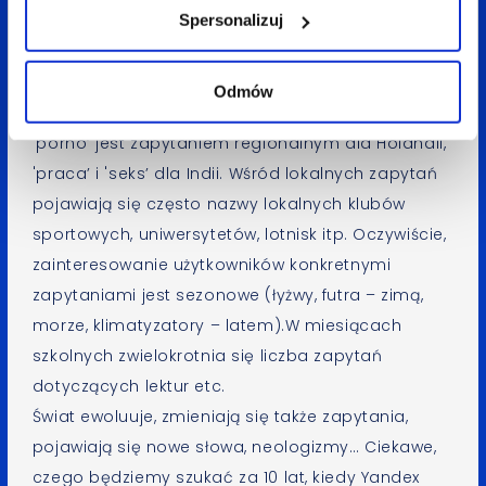
Spersonalizuj
wszystkich zapytań z danego regionu. Porównanie
wskaźników regionalizacji w różnych rejonach
pozwala dostrzec, jakie zapytania
Odmów
są charakterystyczne dla tego regionu. Na przykład
'porno’ jest zapytaniem regionalnym dla Holandii,
'praca’ i 'seks’ dla Indii. Wśród lokalnych zapytań
pojawiają się często nazwy lokalnych klubów
sportowych, uniwersytetów, lotnisk itp. Oczywiście,
zainteresowanie użytkowników konkretnymi
zapytaniami jest sezonowe (łyżwy, futra – zimą,
morze, klimatyzatory – latem).W miesiącach
szkolnych zwielokrotnia się liczba zapytań
dotyczących lektur etc.
Świat ewoluuje, zmieniają się także zapytania,
pojawiają się nowe słowa, neologizmy… Ciekawe,
czego będziemy szukać za 10 lat, kiedy Yandex