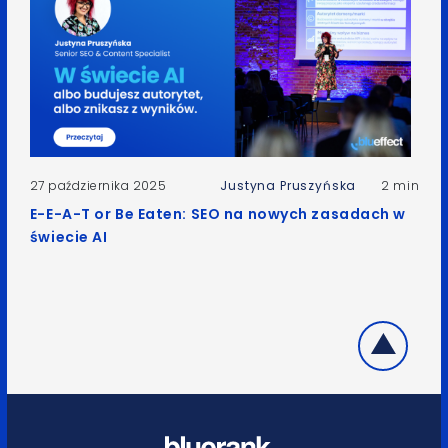
27 października 2025
Justyna Pruszyńska
2 min
E-E-A-T or Be Eaten: SEO na nowych zasadach w
świecie AI