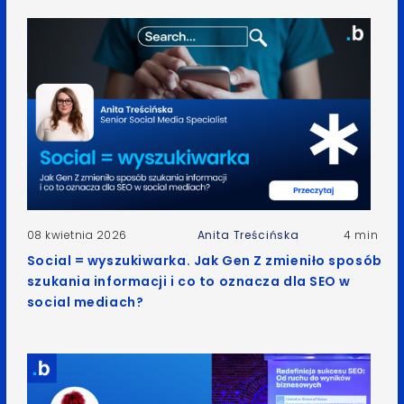
08 kwietnia 2026
Anita Treścińska
4 min
Social = wyszukiwarka. Jak Gen Z zmieniło sposób
szukania informacji i co to oznacza dla SEO w
social mediach?