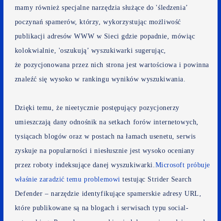
mamy również specjalne narzędzia służące do 'śledzenia’
poczynań spamerów, którzy, wykorzystując możliwość
publikacji adresów WWW w Sieci gdzie popadnie, mówiąc
kolokwialnie, 'oszukują’ wyszukiwarki sugerując,
że pozycjonowana przez nich strona jest wartościowa i powinna
znaleźć się wysoko w rankingu wyników wyszukiwania.
Dzięki temu, że nieetycznie postępujący pozycjonerzy
umieszczają dany odnośnik na setkach forów internetowych,
tysiącach blogów oraz w postach na łamach usenetu, serwis
zyskuje na popularności i niesłusznie jest wysoko oceniany
przez roboty indeksujące danej wyszukiwarki.
Microsoft próbuje
właśnie zaradzić temu problemowi
testując Strider Search
Defender – narzędzie identyfikujące spamerskie adresy URL,
które publikowane są na blogach i serwisach typu social-