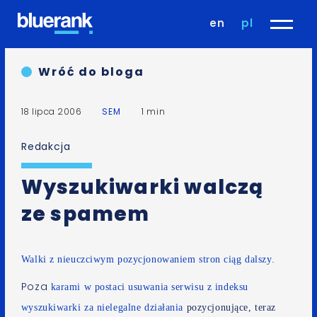
en
pl
Wróć do bloga
18 lipca 2006
SEM
1 min
Redakcja
Wyszukiwarki walczą
ze spamem
Walki z nieuczciwym pozycjonowaniem stron ciąg dalszy.
Poza
karami w postaci usuwania serwisu z indeksu
wyszukiwarki za nielegalne działania
pozycjonujące, teraz