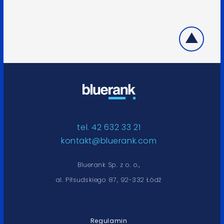
tel. 42 632 33 21
kontakt@bluerank.com
Bluerank Sp. z o. o.,
al. Piłsudskiego 87, 92-332 Łódź
Regulamin