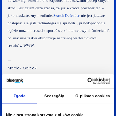
networking. Pozwala ono zapobiec indeksowaniu podejrzanych
stron. Jest zatem duża szansa, że już wkrótce proceder ten –
jako nieskuteczny – zniknie.
Search Defender
nie jest jeszcze
dostępny, ale jeśli technologia się sprawdzi, prawdopodobnie
będzie można nareszcie uporać się z 'internetowymi śmieciami’,
co znacznie ułatwi ekspozycję naprawdę wartościowych
serwisów WWW.
—
Maciek Gałecki
Spodobał Ci się artykuł? Udostępnij go:
LinkedIn
Facebook
X
Zgoda
Szczegóły
O plikach cookies
Niniejsza strona korzysta z plików cookie