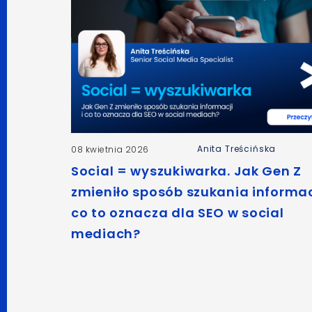
Anita Treścińska
08 kwietnia 2026
Social = wyszukiwarka. Jak Gen Z
zmieniło sposób szukania informacj
co to oznacza dla SEO w social
mediach?