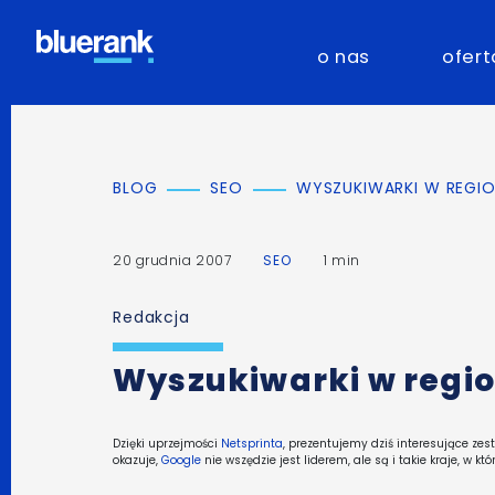
o nas
ofert
BLOG
SEO
WYSZUKIWARKI W REGIO
20 grudnia 2007
SEO
1 min
Redakcja
Wyszukiwarki w regio
Dzięki uprzejmości
Netsprinta
, prezentujemy dziś interesujące zes
okazuje,
Google
nie wszędzie jest liderem, ale są i takie kraje, w 