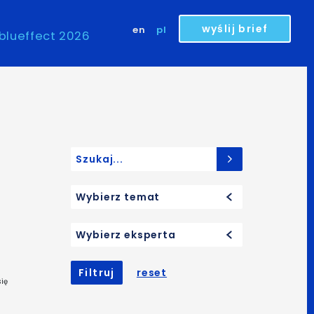
wyślij brief
en
pl
blueffect 2026
Search for:
Wybierz temat
Wybierz eksperta
Filtruj
reset
się