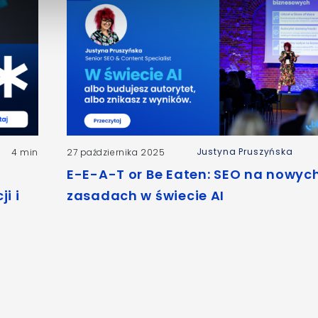
Justyna Pruszyńska
4 min
27 października 2025
E-E-A-T or Be Eaten: SEO na nowyc
i i
zasadach w świecie AI