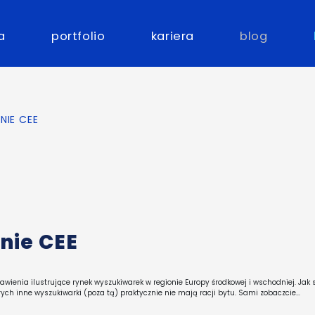
a
portfolio
kariera
blog
NIE CEE
nie CEE
tawienia ilustrujące rynek wyszukiwarek w regionie Europy środkowej i wschodniej. Jak 
których inne wyszukiwarki (poza tą) praktycznie nie mają racji bytu. Sami zobaczcie…