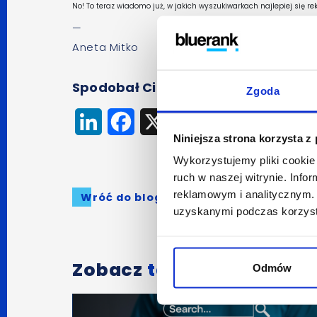
No! To teraz wiadomo już, w jakich wyszukiwarkach najlepiej się 
—
Aneta Mitko
Spodobał Ci się artykuł? Udostępnij
Zgoda
LinkedIn
Facebook
X
Niniejsza strona korzysta z
Wykorzystujemy pliki cookie 
ruch w naszej witrynie. Inf
reklamowym i analitycznym. 
Wróć do bloga
uzyskanymi podczas korzysta
Zobacz
także:
Odmów