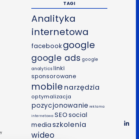
TAGI
Analityka
internetowa
google
facebook
google ads
google
linki
analytics
sponsorowane
mobile
narzędzia
optymalizacja
pozycjonowanie
reklama
SEO
social
internetowa
szkolenia
media
py
wideo