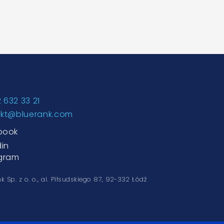
2 632 33 21
akt@bluerank.com
book
din
agram
k Sp. z o. o.,
al. Piłsudskiego 87, 92-332 Łódź