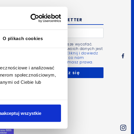
NEWSLETTER
O plikach cookies
Zgodę możesz zawsze wycofać.
Administratorem Twoich danych jest
Bluerank sp. z o.o.
Kliknij i dowiedz
się więcej m.in. po co nam
Twoje dane i jakie masz prawa.
ołecznościowe i analizować
artnerom społecznościowym,
anymi od Ciebie lub
aakceptuj wszystkie