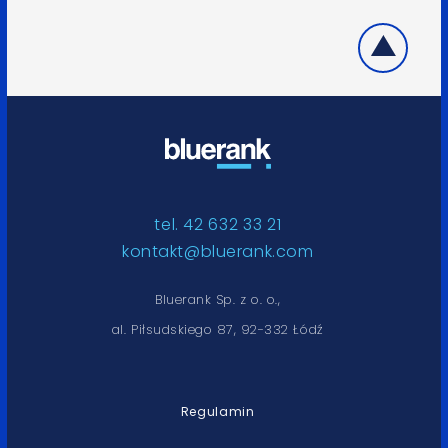
tel. 42 632 33 21
kontakt@bluerank.com
Bluerank Sp. z o. o.,
al. Piłsudskiego 87, 92-332 Łódź
Regulamin