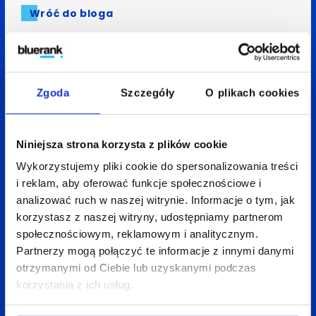
Wróć do bloga
Zobacz
także:
Zgoda
Szczegóły
O plikach cookies
Niniejsza strona korzysta z plików cookie
Wykorzystujemy pliki cookie do spersonalizowania treści
i reklam, aby oferować funkcje społecznościowe i
analizować ruch w naszej witrynie. Informacje o tym, jak
korzystasz z naszej witryny, udostępniamy partnerom
społecznościowym, reklamowym i analitycznym.
Partnerzy mogą połączyć te informacje z innymi danymi
otrzymanymi od Ciebie lub uzyskanymi podczas
korzystania z ich usług.
08 kwietnia 2026
Anita Treścińska
4 min
Social = wyszukiwarka. Jak Gen Z zmieniło sposób