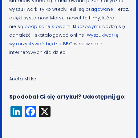
Materiały video są indeksowane przez klasyczne
wyszukiwarki tylko wtedy, jeśli są
otagowane
. Teraz,
dzięki systemowi Marvel nawet te filmy, które
nie są
podpisane słowami kluczowymi
, dadzą się
odnaleźć i skatalogować online.
Wyszukiwarkę
wykorzystywać będzie
BBC
w serwisach
internetowych dla dzieci.
—
Aneta Mitko
Spodobał Ci się artykuł? Udostępnij go:
LinkedIn
Facebook
X