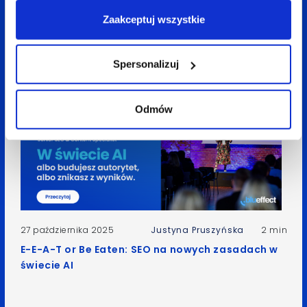
szukania informacji i co to oznacza dla SEO w
Zaakceptuj wszystkie
social mediach?
Spersonalizuj
Odmów
27 października 2025
Justyna Pruszyńska
2 min
E-E-A-T or Be Eaten: SEO na nowych zasadach w
świecie AI