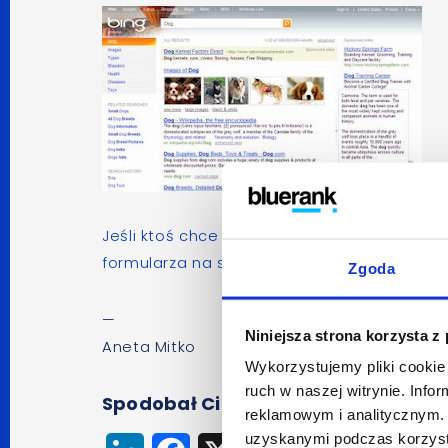
Jeśli ktoś chce podzielić się swoją opinią
formularza na stronach wyszukiwarki.
Zgoda
—
Niniejsza strona korzysta z
Aneta Mitko
Wykorzystujemy pliki cookie 
ruch w naszej witrynie. Inf
Spodobał Ci się artykuł? Udostępnij
reklamowym i analitycznym. 
uzyskanymi podczas korzysta