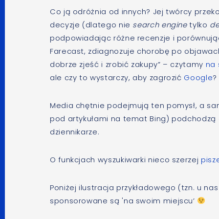
Co ją odróżnia od innych? Jej twórcy prze
decyzje (dlatego nie
search engine
tylko
de
podpowiadając różne recenzje i porównują
Farecast, zdiagnozuje chorobę po objawach
dobrze zjeść i zrobić zakupy” – czytamy
na 
ale czy to wystarczy, aby zagrozić
Google
?
Media chętnie podejmują ten pomysł, a sa
pod artykułami na temat Bing) podchodzą d
dziennikarze.
O funkcjach wyszukiwarki nieco szerzej
pisz
Poniżej ilustracja przykładowego (tzn. u na
sponsorowane są 'na swoim miejscu’