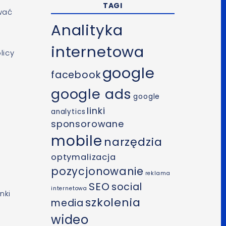
TAGI
wać
Analityka
internetowa
licy
google
facebook
google ads
google
linki
analytics
sponsorowane
mobile
narzędzia
optymalizacja
pozycjonowanie
reklama
SEO
social
internetowa
nki
szkolenia
media
wideo