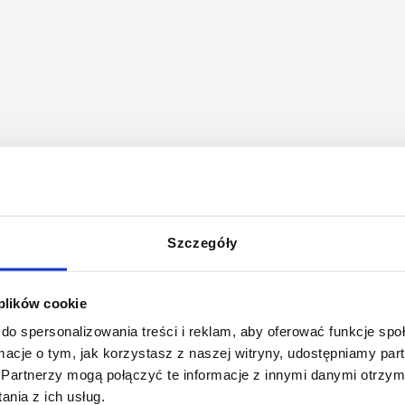
 na temat Bing, może to zrobić za pomocą specjalnego
Szczegóły
 plików cookie
do spersonalizowania treści i reklam, aby oferować funkcje sp
ormacje o tym, jak korzystasz z naszej witryny, udostępniamy p
 go:
Partnerzy mogą połączyć te informacje z innymi danymi otrzym
nia z ich usług.