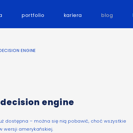
a
portfolio
kariera
blog
DECISION ENGINE
decision engine
 już dostępna – można się nią pobawić, choć wszystkie
w wersji amerykańskiej.