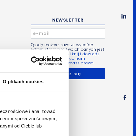
NEWSLETTER
Zgodę możesz zawsze wycofać.
Administratorem Twoich danych jest
Bluerank sp. z o.o.
Kliknij i dowiedz
się więcej m.in. po co nam
Twoje dane i jakie masz prawa.
O plikach cookies
ołecznościowe i analizować
artnerom społecznościowym,
anymi od Ciebie lub