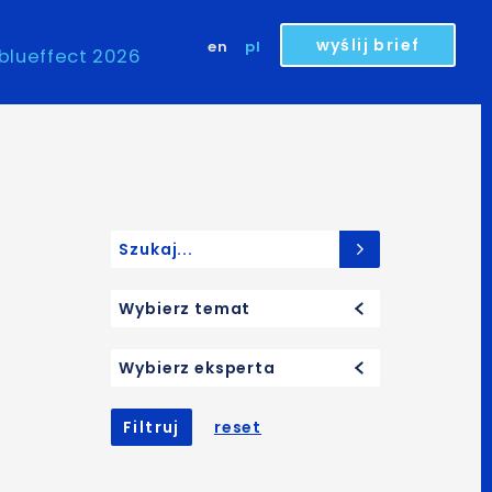
wyślij brief
en
pl
blueffect 2026
Search for:
Wybierz temat
Wybierz eksperta
Filtruj
reset