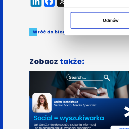
LinkedIn
Facebook
X
Odmów
Wróć do bloga
Zobacz
także: