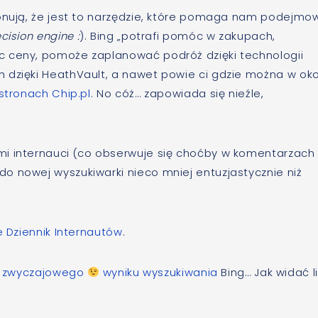
konują, że jest to narzędzie, które pomaga nam podejmo
cision engine :
). Bing „potrafi pomóc w zakupach,
c ceny, pomoże zaplanować podróż dzięki technologii
 dzięki HeathVault, a nawet powie ci gdzie można w oko
stronach Chip.pl
. No cóż… zapowiada się nieźle,
mi internauci (co obserwuje się choćby w komentarzach
o nowej wyszukiwarki nieco mniej entuzjastycznie niż
e Dziennik Internautów
.
s
zwyczajowego
wyniku wyszukiwania
Bing… Jak widać li