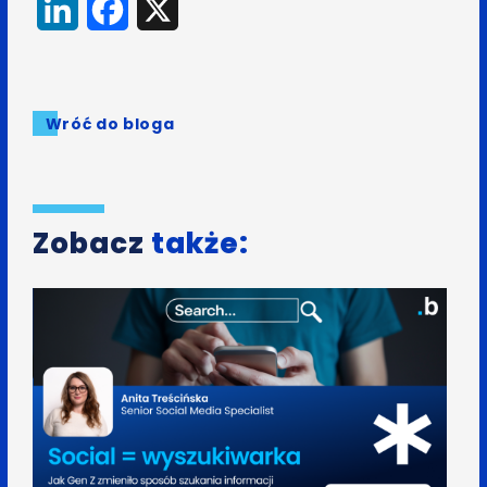
LinkedIn
Facebook
X
Wróć do bloga
Zobacz
także: