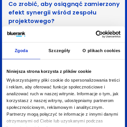
Co zrobić, aby osiągnąć zamierzony
efekt synergii wśród zespołu
projektowego?
W myśl zasady
„Warto rozmawiać!”
namów swój
zespół do wymiany informacji. Dobrym pomysłem
Zgoda
Szczegóły
O plikach cookies
jest
praca wszystkich członków zespołu w jednym
pokoju
, tak by na bieżąco słyszeli, co dzieje się
w każdym z aspektów projektu.
Niniejsza strona korzysta z plików cookie
Wykorzystujemy pliki cookie do spersonalizowania treści
i reklam, aby oferować funkcje społecznościowe i
analizować ruch w naszej witrynie. Informacje o tym, jak
korzystasz z naszej witryny, udostępniamy partnerom
społecznościowym, reklamowym i analitycznym.
Partnerzy mogą połączyć te informacje z innymi danymi
Dobrym pomysłem są również
czaty projektowe
,
otrzymanymi od Ciebie lub uzyskanymi podczas
czy aliasy mailowe, do których należą wszyscy