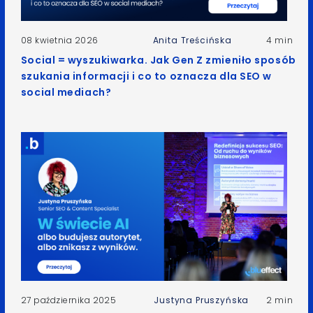
08 kwietnia 2026
Anita Treścińska
4 min
Social = wyszukiwarka. Jak Gen Z zmieniło sposób
szukania informacji i co to oznacza dla SEO w
social mediach?
27 października 2025
Justyna Pruszyńska
2 min