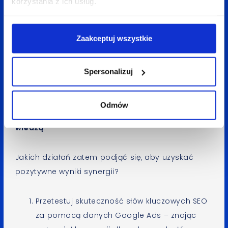
korzystania z ich usług.
członkowie zespołu. Kolejny element to
spotkania
statusowe
wszystkich członków zespołu wraz
Zaakceptuj wszystkie
z klientem
– samo słuchanie o pozostałych
obszarach wsparcia daje możliwość uzyskania
informacji o tym, co dzieje się w projekcie. Namów
Spersonalizuj
zespół do przygotowania wspólnych materiałów,
szukania rozwiązań
pomiędzy obszarami czy też
Odmów
wspólnego
analizowania wyników
i dzielenia się
wiedzą
.
Jakich działań zatem podjąć się, aby uzyskać
pozytywne wyniki synergii?
Przetestuj skuteczność słów kluczowych SEO
za pomocą danych Google Ads – znając