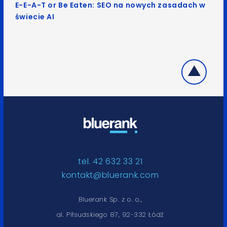
E-E-A-T or Be Eaten: SEO na nowych zasadach w
świecie AI
tel. 42 632 33 21
kontakt@bluerank.com
Bluerank Sp. z o. o.,
al. Piłsudskiego 87, 92-332 Łódź